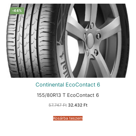
-44%
Continental EcoContact 6
155/80R13 T EcoContact 6
Original
Current
57.747
Ft
32.432
Ft
price
price
was:
is:
57.747 Ft.
32.432 Ft.
Kosárba teszem