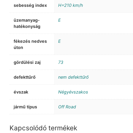
sebesség index
H=210 km/h
üzemanyag-
E
hatékonyság
fékezés nedves
E
úton
gördülési zaj
73
defekttűrő
nem defekttűrő
évszak
Négyévszakos
jármű típus
Off Road
Kapcsolódó termékek