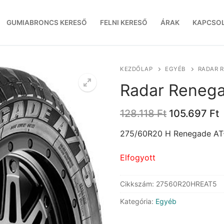
GUMIABRONCS KERESŐ
FELNI KERESŐ
ÁRAK
KAPCSO
KEZDŐLAP
EGYÉB
RADAR R
Radar Renega
Original
C
128.118
Ft
105.697
Ft
price
p
was:
i
275/60R20 H Renegade AT-
128.118 Ft.
1
Elfogyott
Cikkszám:
27560R20HREAT5
Kategória:
Egyéb