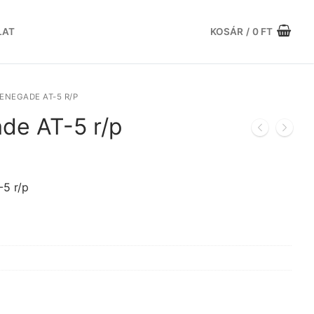
LAT
KOSÁR
/
0
FT
ENEGADE AT-5 R/P
de AT-5 r/p
urrent
rice
s:
5 r/p
05.697 Ft.