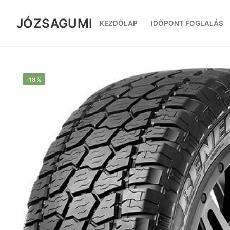
Ugrás
a
JÓZSAGUMI
KEZDŐLAP
IDŐPONT FOGLALÁS
tartalomra
-18%