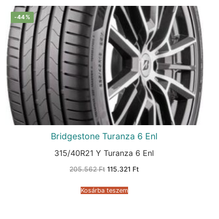
-44%
Bridgestone Turanza 6 Enl
315/40R21 Y Turanza 6 Enl
Original
Current
205.562
Ft
115.321
Ft
price
price
was:
is:
205.562 Ft.
115.321 Ft.
Kosárba teszem