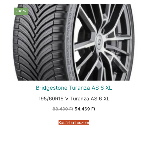
-38%
Bridgestone Turanza AS 6 XL
195/60R16 V Turanza AS 6 XL
Original
Current
88.430
Ft
54.469
Ft
price
price
was:
is:
88.430 Ft.
54.469 Ft.
Kosárba teszem