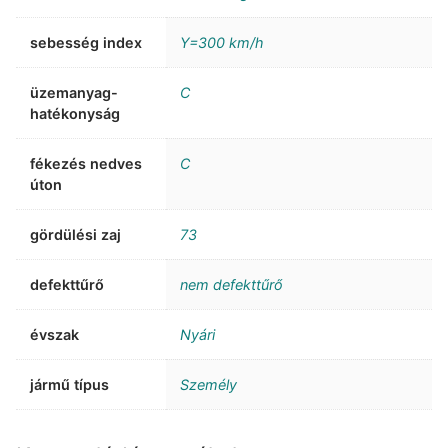
sebesség index
Y=300 km/h
üzemanyag-
C
hatékonyság
fékezés nedves
C
úton
gördülési zaj
73
defekttűrő
nem defekttűrő
évszak
Nyári
jármű típus
Személy