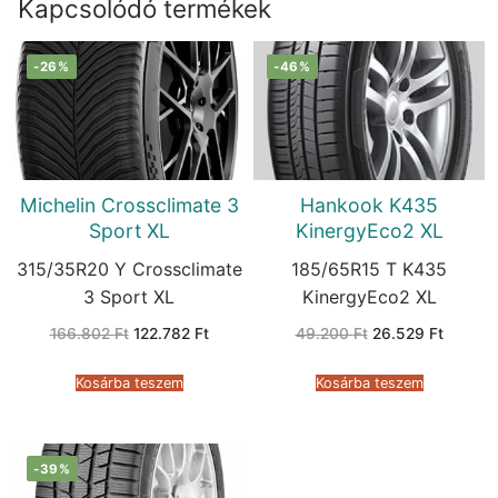
Kapcsolódó termékek
-26%
-46%
Michelin Crossclimate 3
Hankook K435
Sport XL
KinergyEco2 XL
315/35R20 Y Crossclimate
185/65R15 T K435
3 Sport XL
KinergyEco2 XL
Original
Current
Original
Current
166.802
Ft
122.782
Ft
49.200
Ft
26.529
Ft
price
price
price
price
was:
is:
was:
is:
166.802 Ft.
122.782 Ft.
49.200 Ft.
26.529 
Kosárba teszem
Kosárba teszem
-39%