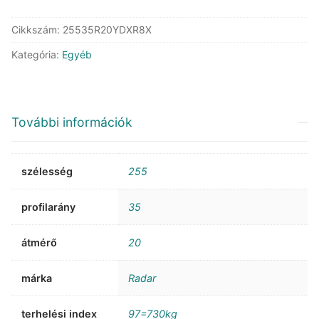
Cikkszám:
25535R20YDXR8X
Kategória:
Egyéb
További információk
szélesség
255
profilarány
35
átmérő
20
márka
Radar
terhelési index
97=730kg