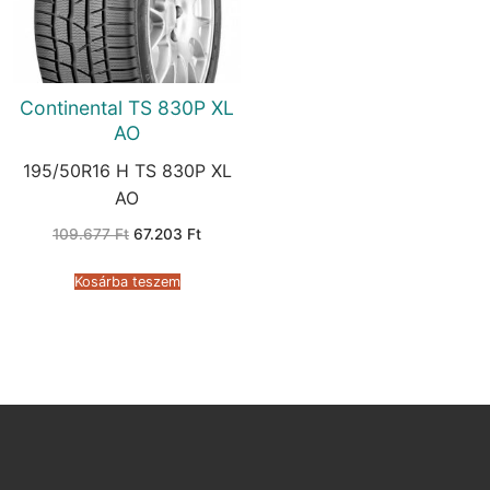
Continental TS 830P XL
AO
195/50R16 H TS 830P XL
AO
Original
Current
109.677
Ft
67.203
Ft
price
price
was:
is:
109.677 Ft.
67.203 Ft.
Kosárba teszem