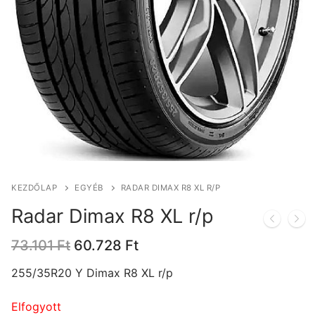
KEZDŐLAP
EGYÉB
RADAR DIMAX R8 XL R/P
Radar Dimax R8 XL r/p
Original
Current
73.101
Ft
60.728
Ft
price
price
was:
is:
255/35R20 Y Dimax R8 XL r/p
73.101 Ft.
60.728 Ft.
Elfogyott