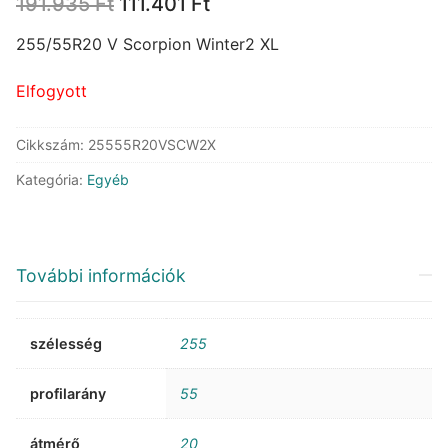
Original
Current
191.935
Ft
111.401
Ft
price
price
was:
is:
255/55R20 V Scorpion Winter2 XL
191.935 Ft.
111.401 Ft.
Elfogyott
Cikkszám:
25555R20VSCW2X
Kategória:
Egyéb
További információk
szélesség
255
profilarány
55
átmérő
20