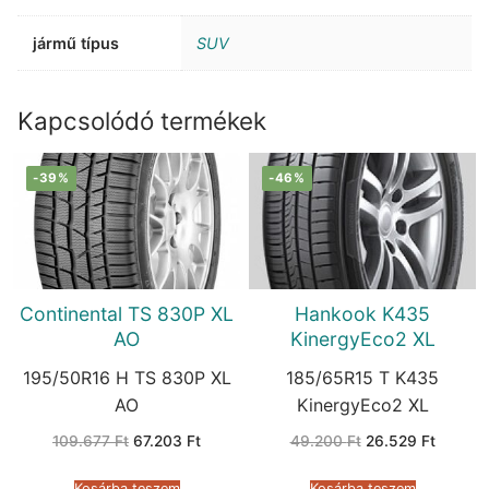
jármű típus
SUV
Kapcsolódó termékek
-39%
-46%
Continental TS 830P XL
Hankook K435
AO
KinergyEco2 XL
195/50R16 H TS 830P XL
185/65R15 T K435
AO
KinergyEco2 XL
Original
Current
Original
Current
109.677
Ft
67.203
Ft
49.200
Ft
26.529
Ft
price
price
price
price
was:
is:
was:
is:
109.677 Ft.
67.203 Ft.
49.200 Ft.
26.529 
Kosárba teszem
Kosárba teszem