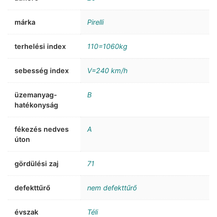
márka
Pirelli
terhelési index
110=1060kg
sebesség index
V=240 km/h
üzemanyag-
B
hatékonyság
fékezés nedves
A
úton
gördülési zaj
71
defekttűrő
nem defekttűrő
évszak
Téli