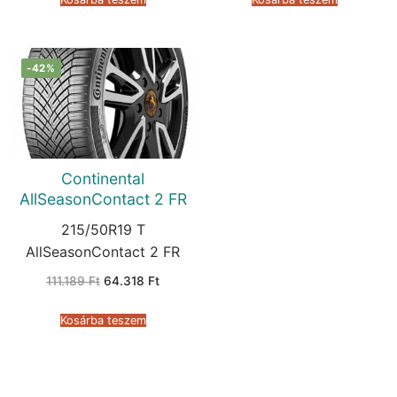
-42%
Continental
AllSeasonContact 2 FR
215/50R19 T
AllSeasonContact 2 FR
Original
Current
111.189
Ft
64.318
Ft
price
price
was:
is:
111.189 Ft.
64.318 Ft.
Kosárba teszem