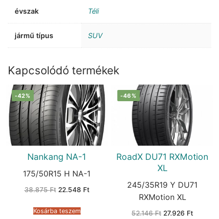
évszak
Téli
jármű típus
SUV
Kapcsolódó termékek
-42%
-46%
Nankang NA-1
RoadX DU71 RXMotion
XL
175/50R15 H NA-1
245/35R19 Y DU71
Original
Current
38.875
Ft
22.548
Ft
price
price
RXMotion XL
was:
is:
38.875 Ft.
22.548 Ft.
Kosárba teszem
Original
Current
52.146
Ft
27.926
Ft