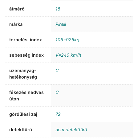
átmérő
18
márka
Pirelli
terhelési index
105=925kg
sebesség index
V=240 km/h
üzemanyag-
C
hatékonyság
fékezés nedves
C
úton
gördülési zaj
72
defekttűrő
nem defekttűrő