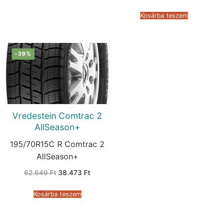
price
price
was:
is:
52.146 Ft.
27.926 F
Kosárba teszem
-39%
Vredestein Comtrac 2
AllSeason+
195/70R15C R Comtrac 2
AllSeason+
Original
Current
62.649
Ft
38.473
Ft
price
price
was:
is:
62.649 Ft.
38.473 Ft.
Kosárba teszem