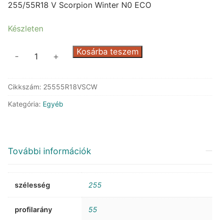
was:
is:
255/55R18 V Scorpion Winter N0 ECO
138.786 Ft.
80.637 Ft.
Készleten
Pirelli
Kosárba teszem
-
+
Scorpion
Winter
Cikkszám:
25555R18VSCW
N0
ECO
Kategória:
Egyéb
mennyiség
További információk
szélesség
255
profilarány
55