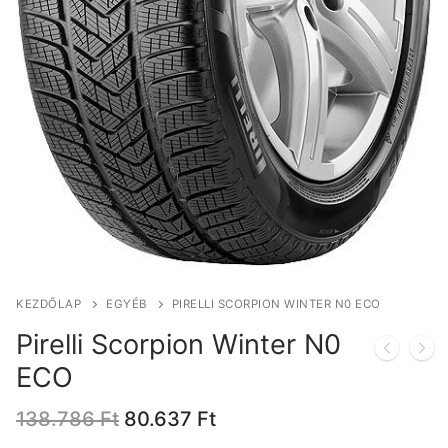
KEZDŐLAP
EGYÉB
PIRELLI SCORPION WINTER N0 ECO
Pirelli Scorpion Winter N0
ECO
Original
Current
138.786
Ft
80.637
Ft
price
price