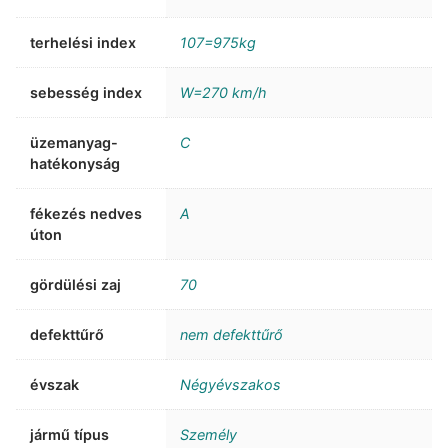
terhelési index
107=975kg
sebesség index
W=270 km/h
üzemanyag-
C
hatékonyság
fékezés nedves
A
úton
gördülési zaj
70
defekttűrő
nem defekttűrő
évszak
Négyévszakos
jármű típus
Személy