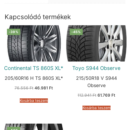
Kapcsolódó termékek
-39%
-45%
Continental TS 860S XL*
Toyo S944 Observe
205/60R16 H TS 860S XL*
215/50R18 V S944
Observe
Original
Current
76.556
Ft
46.981
Ft
price
price
Original
Current
was:
is:
112.941
Ft
61.769
Ft
price
price
76.556 Ft.
46.981 Ft.
Kosárba teszem
was:
is:
112.941 Ft.
61.769 F
Kosárba teszem