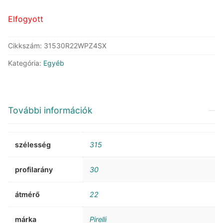
411.455 Ft.
249.629 Ft.
Elfogyott
Cikkszám:
31530R22WPZ4SX
Kategória:
Egyéb
További információk
szélesség
315
profilarány
30
átmérő
22
márka
Pirelli