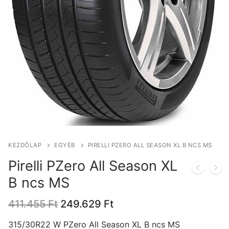
KEZDŐLAP
EGYÉB
PIRELLI PZERO ALL SEASON XL B NCS MS
Pirelli PZero All Season XL
B ncs MS
Original
Current
411.455
Ft
249.629
Ft
price
price
was:
is:
315/30R22 W PZero All Season XL B ncs MS