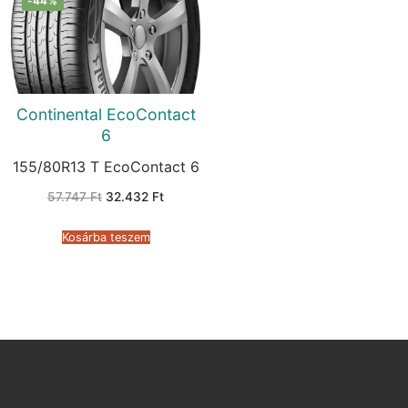
-44%
Continental EcoContact
6
155/80R13 T EcoContact 6
Original
Current
57.747
Ft
32.432
Ft
price
price
was:
is:
57.747 Ft.
32.432 Ft.
Kosárba teszem