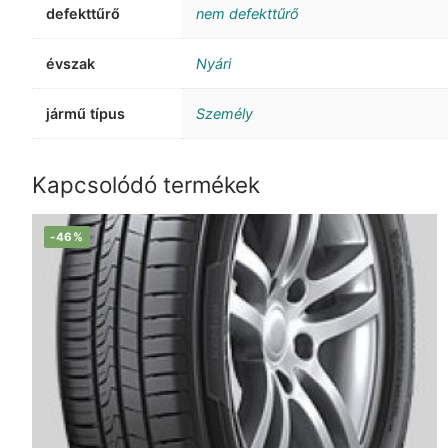
defekttűrő
nem defekttűrő
évszak
Nyári
jármű típus
Személy
Kapcsolódó termékek
-46%