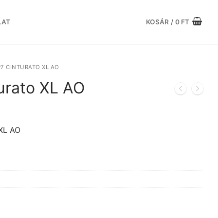
LAT
KOSÁR
/
0
FT
 P7 CINTURATO XL AO
turato XL AO
urrent
rice
:
 XL AO
5.983 Ft.