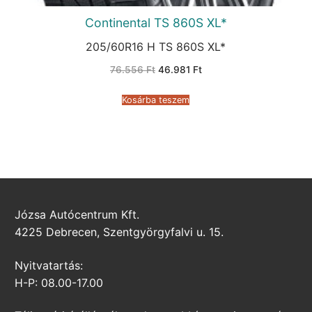
Continental TS 860S XL*
205/60R16 H TS 860S XL*
Original
Current
76.556
Ft
46.981
Ft
price
price
was:
is:
76.556 Ft.
46.981 Ft.
Kosárba teszem
Józsa Autócentrum Kft.
4225 Debrecen, Szentgyörgyfalvi u. 15.
Nyitvatartás:
H-P: 08.00-17.00