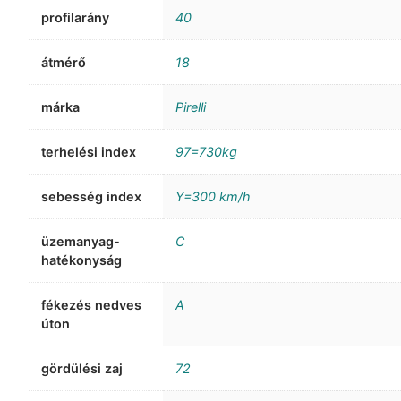
profilarány
40
átmérő
18
márka
Pirelli
terhelési index
97=730kg
sebesség index
Y=300 km/h
üzemanyag-
C
hatékonyság
fékezés nedves
A
úton
gördülési zaj
72