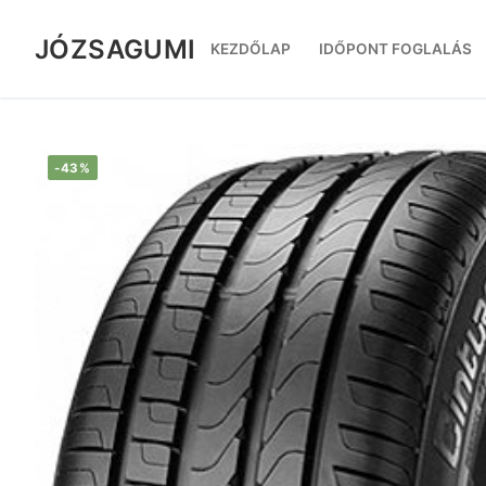
Ugrás
a
JÓZSAGUMI
KEZDŐLAP
IDŐPONT FOGLALÁS
tartalomra
-43%