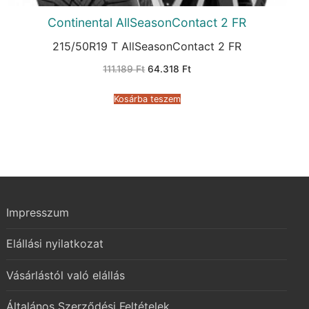
Continental AllSeasonContact 2 FR
215/50R19 T AllSeasonContact 2 FR
Original
Current
111.189
Ft
64.318
Ft
price
price
was:
is:
111.189 Ft.
64.318 Ft.
Kosárba teszem
Impresszum
Elállási nyilatkozat
Vásárlástól való elállás
Általános Szerződési Feltételek