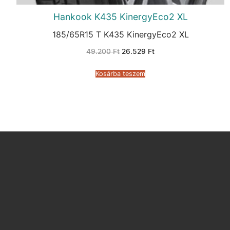
Hankook K435 KinergyEco2 XL
185/65R15 T K435 KinergyEco2 XL
Original
Current
49.200
Ft
26.529
Ft
price
price
was:
is:
49.200 Ft.
26.529 Ft.
Kosárba teszem