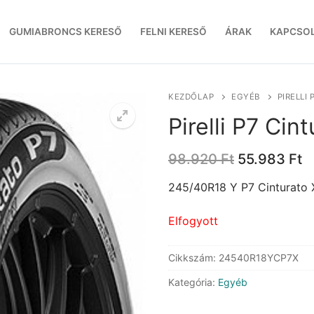
GUMIABRONCS KERESŐ
FELNI KERESŐ
ÁRAK
KAPCSO
KEZDŐLAP
EGYÉB
PIRELLI
Pirelli P7 Cin
Original
C
98.920
Ft
55.983
Ft
price
p
was:
is
245/40R18 Y P7 Cinturato
98.920 Ft.
5
Elfogyott
Cikkszám:
24540R18YCP7X
Kategória:
Egyéb