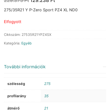
229.375
Ft
129.238
Ft
price
price
was:
is:
275/35R21 Y P-Zero Sport PZ4 XL ND0
229.375 Ft.
129.238 Ft.
Elfogyott
Cikkszám:
27535R21YPZ4SX
Kategória:
Egyéb
További információk
szélesség
275
profilarány
35
átmérő
21