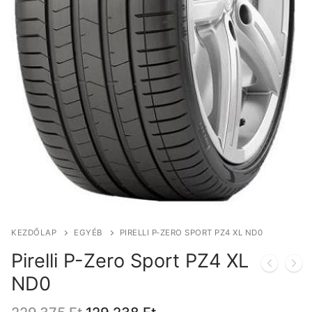
KEZDŐLAP
EGYÉB
PIRELLI P-ZERO SPORT PZ4 XL ND0
Pirelli P-Zero Sport PZ4 XL
ND0
Original
Current