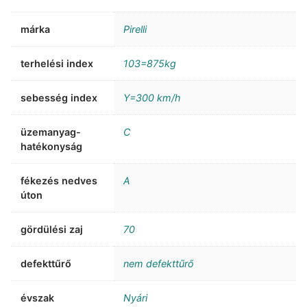
márka
Pirelli
terhelési index
103=875kg
sebesség index
Y=300 km/h
üzemanyag-
C
hatékonyság
fékezés nedves
A
úton
gördülési zaj
70
defekttűrő
nem defekttűrő
évszak
Nyári