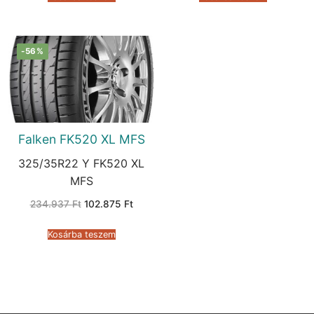
-56%
Falken FK520 XL MFS
325/35R22 Y FK520 XL
MFS
Original
Current
234.937
Ft
102.875
Ft
price
price
was:
is:
234.937 Ft.
102.875 Ft.
Kosárba teszem