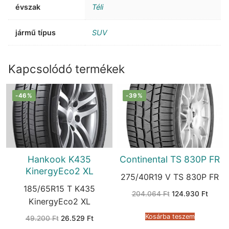
évszak
Téli
jármű típus
SUV
Kapcsolódó termékek
-46%
-39%
Hankook K435
Continental TS 830P FR
KinergyEco2 XL
275/40R19 V TS 830P FR
185/65R15 T K435
Original
Curren
204.064
Ft
124.930
Ft
price
price
KinergyEco2 XL
was:
is:
204.064 Ft.
124.93
Kosárba teszem
Original
Current
49.200
Ft
26.529
Ft
price
price