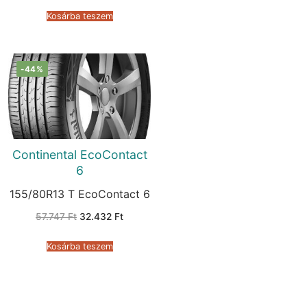
was:
is:
49.200 Ft.
26.529 Ft.
Kosárba teszem
-44%
Continental EcoContact
6
155/80R13 T EcoContact 6
Original
Current
57.747
Ft
32.432
Ft
price
price
was:
is:
57.747 Ft.
32.432 Ft.
Kosárba teszem