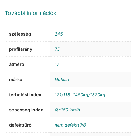
További információk
szélesség
245
profilarány
75
átmérő
17
márka
Nokian
terhelési index
121/118=1450kg/1320kg
sebesség index
Q=160 km/h
defekttűrő
nem defekttűrő