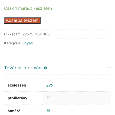
73.978 Ft.
36.378 Ft.
Csak 1 maradt készleten
Nankang
Kosárba teszem
N-
605
Cikkszám:
22575R15HN65
WR
Kategória:
Egyéb
mennyiség
További információk
szélesség
225
profilarány
75
átmérő
15