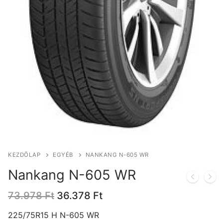
KEZDŐLAP
EGYÉB
NANKANG N-605 WR
Nankang N-605 WR
Original
Current
73.978
Ft
36.378
Ft
price
price
was:
is:
225/75R15 H N-605 WR