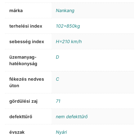
márka
Nankang
terhelési index
102=850kg
sebesség index
H=210 km/h
üzemanyag-
D
hatékonyság
fékezés nedves
C
úton
gördülési zaj
71
defekttűrő
nem defekttűrő
évszak
Nyári