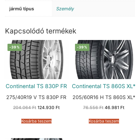
jármű típus
Személy
Kapcsolódó termékek
-39%
-39%
Continental TS 830P FR
Continental TS 860S XL*
275/40R19 V TS 830P FR
205/60R16 H TS 860S XL*
Original
Current
Original
Current
204.064
Ft
124.930
Ft
76.556
Ft
46.981
Ft
price
price
price
price
was:
is:
was:
is:
204.064 Ft.
124.930 Ft.
76.556 Ft.
46.981 
Kosárba teszem
Kosárba teszem