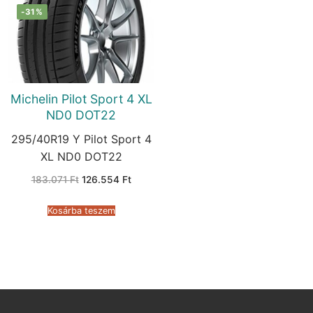
-31%
Michelin Pilot Sport 4 XL
ND0 DOT22
295/40R19 Y Pilot Sport 4
XL ND0 DOT22
Original
Current
183.071
Ft
126.554
Ft
price
price
was:
is:
183.071 Ft.
126.554 Ft.
Kosárba teszem