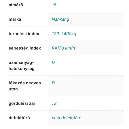
átmérő
16
márka
Nankang
terhelési index
120=1400kg
sebesség index
R=170 km/h
üzemanyag-
D
hatékonyság
fékezés nedves
D
úton
gördülési zaj
72
defekttűrő
nem defekttűrő