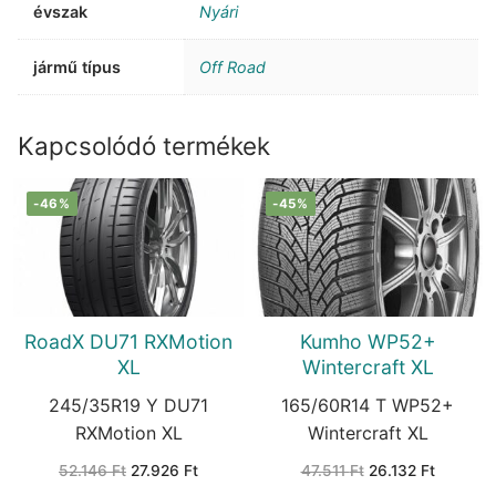
évszak
Nyári
jármű típus
Off Road
Kapcsolódó termékek
-46%
-45%
RoadX DU71 RXMotion
Kumho WP52+
XL
Wintercraft XL
245/35R19 Y DU71
165/60R14 T WP52+
RXMotion XL
Wintercraft XL
Original
Current
Original
Current
52.146
Ft
27.926
Ft
47.511
Ft
26.132
Ft
price
price
price
price