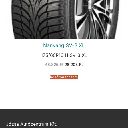
Nankang SV-3 XL
175/60R16 H SV-3 XL
Original
Current
46.825
Ft
28.205
Ft
price
price
was:
is:
46.825 Ft.
28.205 Ft.
Kosárba teszem
Józsa Autócentrum Kft.