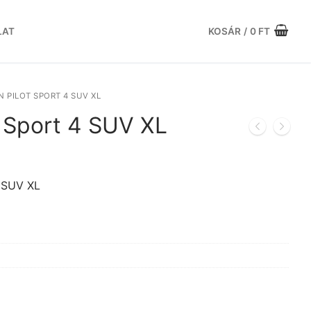
LAT
KOSÁR
/
0
FT
N PILOT SPORT 4 SUV XL
t Sport 4 SUV XL
Current
price
s:
 SUV XL
.
104.145 Ft.