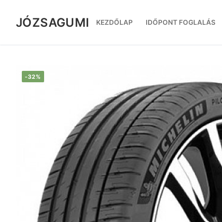
Ugrás
a
JÓZSAGUMI
KEZDŐLAP
IDŐPONT FOGLALÁS
tartalomra
-32%