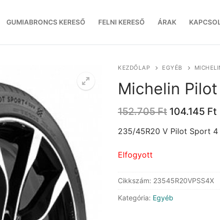
GUMIABRONCS KERESŐ
FELNI KERESŐ
ÁRAK
KAPCSO
KEZDŐLAP
EGYÉB
MICHELI
Michelin Pilo
Original
152.705
Ft
104.145
Ft
price
was:
i
235/45R20 V Pilot Sport 4
152.705 Ft
Elfogyott
Cikkszám:
23545R20VPSS4X
Kategória:
Egyéb