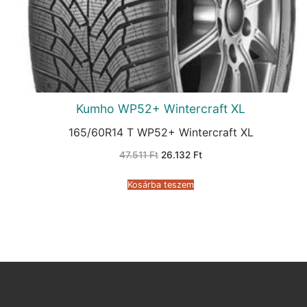
Kumho WP52+ Wintercraft XL
165/60R14 T WP52+ Wintercraft XL
Original
Current
47.511
Ft
26.132
Ft
price
price
was:
is:
47.511 Ft.
26.132 Ft.
Kosárba teszem