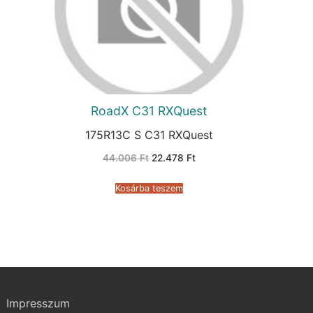
RoadX C31 RXQuest
175R13C S C31 RXQuest
Original
Current
44.006
Ft
22.478
Ft
price
price
was:
is:
44.006 Ft.
22.478 Ft.
Kosárba teszem
Impresszum