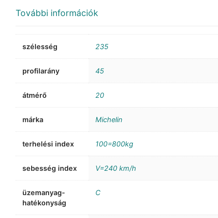
További információk
szélesség
235
profilarány
45
átmérő
20
márka
Michelin
terhelési index
100=800kg
sebesség index
V=240 km/h
üzemanyag-
C
hatékonyság