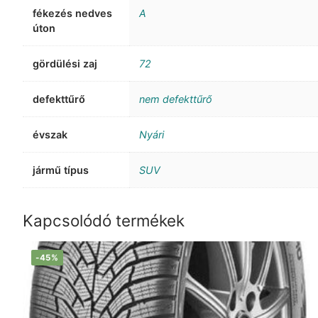
fékezés nedves
A
úton
gördülési zaj
72
defekttűrő
nem defekttűrő
évszak
Nyári
jármű típus
SUV
Kapcsolódó termékek
-45%