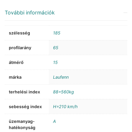
További információk
szélesség
185
profilarány
65
átmérő
15
márka
Laufenn
terhelési index
88=560kg
sebesség index
H=210 km/h
üzemanyag-
A
hatékonyság