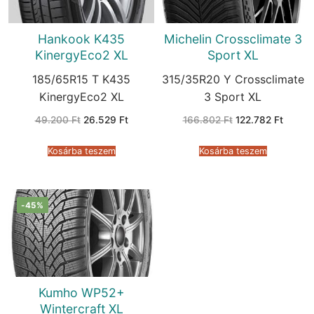
Hankook K435
Michelin Crossclimate 3
KinergyEco2 XL
Sport XL
185/65R15 T K435
315/35R20 Y Crossclimate
KinergyEco2 XL
3 Sport XL
Original
Current
Original
Curren
49.200
Ft
26.529
Ft
166.802
Ft
122.782
Ft
price
price
price
price
was:
is:
was:
is:
49.200 Ft.
26.529 Ft.
166.802 Ft.
122.782
Kosárba teszem
Kosárba teszem
-45%
Kumho WP52+
Wintercraft XL