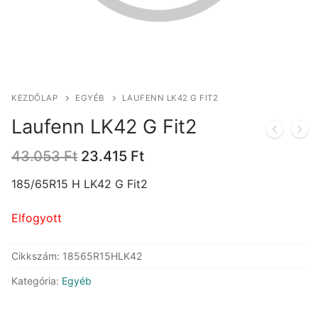
KEZDŐLAP
EGYÉB
LAUFENN LK42 G FIT2
Laufenn LK42 G Fit2
Original
Current
43.053
Ft
23.415
Ft
price
price
was:
is:
185/65R15 H LK42 G Fit2
43.053 Ft.
23.415 Ft.
Elfogyott
Cikkszám:
18565R15HLK42
Kategória:
Egyéb