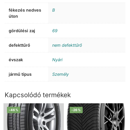
fékezés nedves
B
úton
gördülési zaj
69
defekttűrő
nem defekttűrő
évszak
Nyári
jármű típus
Személy
Kapcsolódó termékek
-46%
-26%