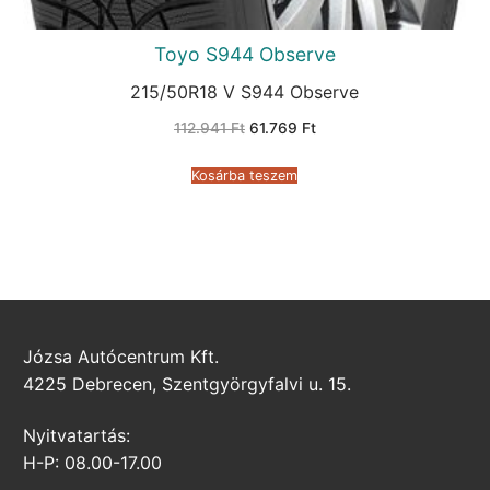
Toyo S944 Observe
215/50R18 V S944 Observe
Original
Current
112.941
Ft
61.769
Ft
price
price
was:
is:
112.941 Ft.
61.769 Ft.
Kosárba teszem
Józsa Autócentrum Kft.
4225 Debrecen, Szentgyörgyfalvi u. 15.
Nyitvatartás:
H-P: 08.00-17.00