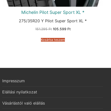
Michelin Pilot Super Sport XL *
275/35R20 Y Pilot Super Sport XL *
Original
Current
151.295
Ft
105.599
Ft
price
price
was:
is:
151.295 Ft.
105.599 Ft.
Kosárba teszem
Impresszum
Elállási nyilatkozat
Vásárlástól való elállás