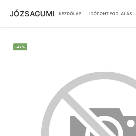
Ugrás
a
JÓZSAGUMI
KEZDŐLAP
IDŐPONT FOGLALÁS
tartalomra
-47%