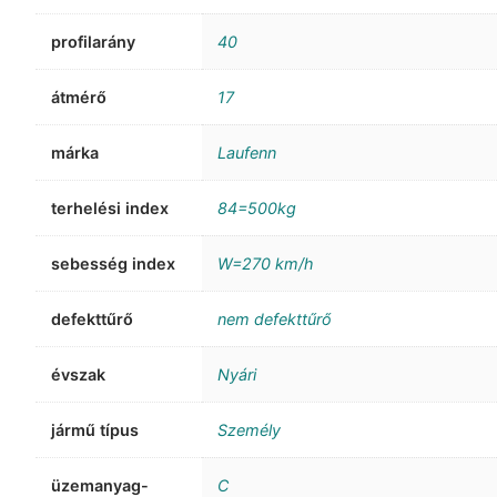
profilarány
40
átmérő
17
márka
Laufenn
terhelési index
84=500kg
sebesség index
W=270 km/h
defekttűrő
nem defekttűrő
évszak
Nyári
jármű típus
Személy
üzemanyag-
C