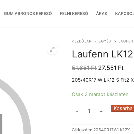
GUMIABRONCS KERESŐ
FELNI KERESŐ
ÁRAK
KAPCSO
KEZDŐLAP
EGYÉB
LAUFENN
Laufenn LK12 
Original
Cur
51.651
Ft
27.551
Ft
price
pri
was:
is:
205/40R17 W LK12 S Fit2 X
51.651 Ft.
27.
Csak 3 maradt készleten
Laufenn
Kosárba
-
+
LK12
S
Cikkszám:
20540R17WLK12X
Fit2