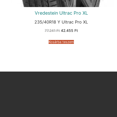
Vredestein Ultrac Pro XL
235/40R18 Y Ultrac Pro XL
Original
Current
77.241
Ft
42.455
Ft
price
price
was:
is:
77.241 Ft.
42.455 Ft.
Kosárba teszem