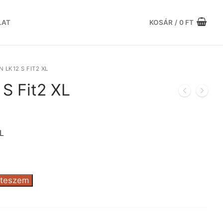
LAT
KOSÁR
/
0
FT
 LK12 S FIT2 XL
S Fit2 XL
rent
ce
L
551 Ft.
 teszem