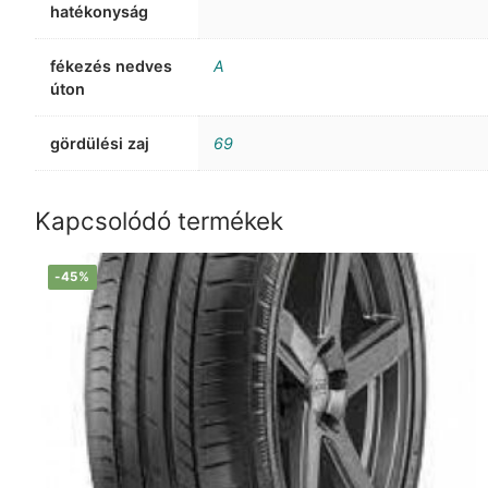
hatékonyság
fékezés nedves
A
úton
gördülési zaj
69
Kapcsolódó termékek
-45%