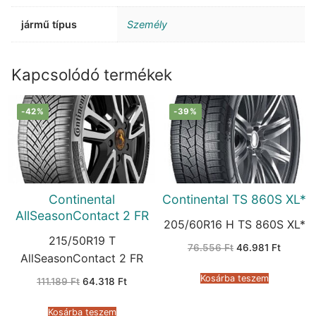
jármű típus
Személy
Kapcsolódó termékek
-42%
-39%
Continental
Continental TS 860S XL*
AllSeasonContact 2 FR
205/60R16 H TS 860S XL*
215/50R19 T
Original
Current
76.556
Ft
46.981
Ft
price
price
AllSeasonContact 2 FR
was:
is:
76.556 Ft.
46.981 
Kosárba teszem
Original
Current
111.189
Ft
64.318
Ft
price
price
was:
is:
111.189 Ft.
64.318 Ft.
Kosárba teszem