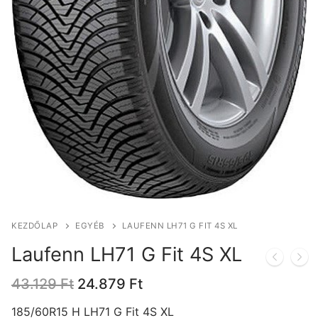
KEZDŐLAP
EGYÉB
LAUFENN LH71 G FIT 4S XL
Laufenn LH71 G Fit 4S XL
Original
Current
43.129
Ft
24.879
Ft
price
price
was:
is:
185/60R15 H LH71 G Fit 4S XL