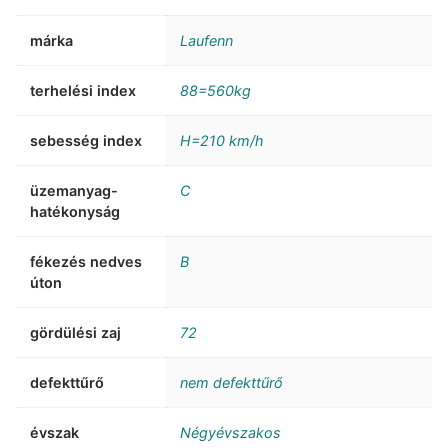
márka
Laufenn
terhelési index
88=560kg
sebesség index
H=210 km/h
üzemanyag-
C
hatékonyság
fékezés nedves
B
úton
gördülési zaj
72
defekttűrő
nem defekttűrő
évszak
Négyévszakos