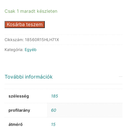
43.129 Ft.
24.879 Ft.
Csak 1 maradt készleten
Laufenn
Kosárba teszem
LH71
G
Cikkszám:
18560R15HLH71X
Fit
Kategória:
Egyéb
4S
XL
mennyiség
További információk
szélesség
185
profilarány
60
átmérő
15