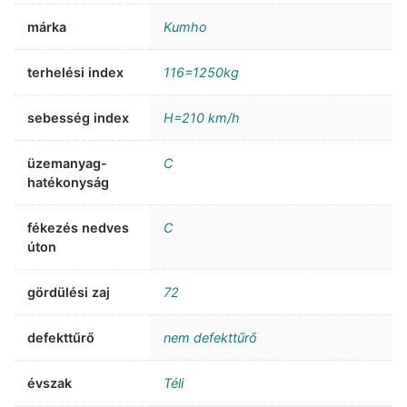
márka
Kumho
terhelési index
116=1250kg
sebesség index
H=210 km/h
üzemanyag-
C
hatékonyság
fékezés nedves
C
úton
gördülési zaj
72
defekttűrő
nem defekttűrő
évszak
Téli