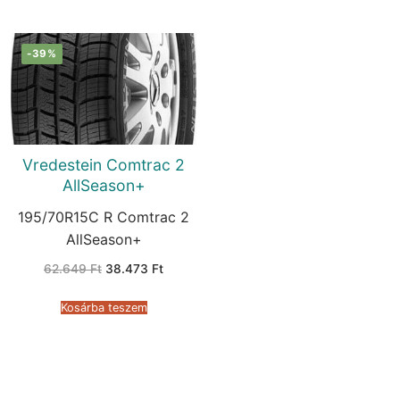
-39%
Vredestein Comtrac 2
AllSeason+
195/70R15C R Comtrac 2
AllSeason+
Original
Current
62.649
Ft
38.473
Ft
price
price
was:
is:
62.649 Ft.
38.473 Ft.
Kosárba teszem