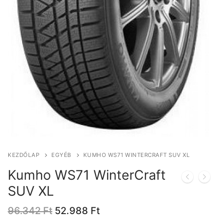
KEZDŐLAP
EGYÉB
KUMHO WS71 WINTERCRAFT SUV XL
Kumho WS71 WinterCraft
SUV XL
Original
Current
96.342
Ft
52.988
Ft