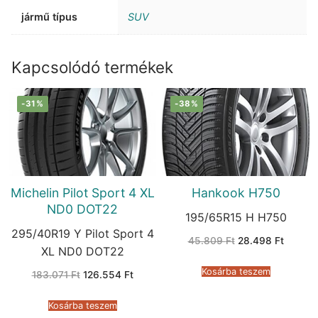
jármű típus
SUV
Kapcsolódó termékek
-31%
-38%
Michelin Pilot Sport 4 XL
Hankook H750
ND0 DOT22
195/65R15 H H750
295/40R19 Y Pilot Sport 4
Original
Current
45.809
Ft
28.498
Ft
price
price
XL ND0 DOT22
was:
is:
45.809 Ft.
28.498 
Kosárba teszem
Original
Current
183.071
Ft
126.554
Ft
price
price
was:
is:
183.071 Ft.
126.554 Ft.
Kosárba teszem