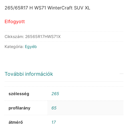
price
price
was:
is:
265/65R17 H WS71 WinterCraft SUV XL
96.342 Ft.
52.988 Ft.
Elfogyott
Cikkszám:
26565R17HWS71X
Kategória:
Egyéb
További információk
szélesség
265
profilarány
65
átmérő
17