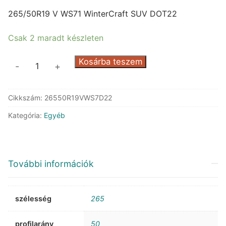
price
price
was:
is:
265/50R19 V WS71 WinterCraft SUV DOT22
123.190 Ft.
48.200 Ft.
Csak 2 maradt készleten
Kumho
Kosárba teszem
-
+
WS71
WinterCraft
Cikkszám:
26550R19VWS7D22
SUV
DOT22
Kategória:
Egyéb
mennyiség
További információk
szélesség
265
profilarány
50