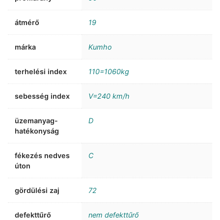
átmérő
19
márka
Kumho
terhelési index
110=1060kg
sebesség index
V=240 km/h
üzemanyag-
D
hatékonyság
fékezés nedves
C
úton
gördülési zaj
72
defekttűrő
nem defekttűrő