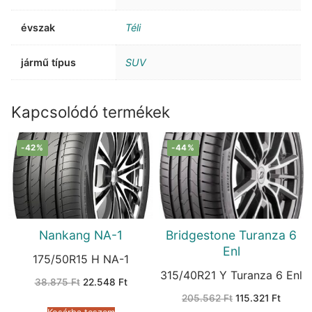
évszak
Téli
jármű típus
SUV
Kapcsolódó termékek
-42%
-44%
Nankang NA-1
Bridgestone Turanza 6
Enl
175/50R15 H NA-1
315/40R21 Y Turanza 6 Enl
Original
Current
38.875
Ft
22.548
Ft
price
price
Original
Curren
205.562
Ft
115.321
Ft
was:
is:
price
price
38.875 Ft.
22.548 Ft.