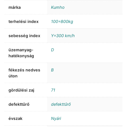
márka
Kumho
terhelési index
100=800kg
sebesség index
Y=300 km/h
üzemanyag-
D
hatékonyság
fékezés nedves
B
úton
gördülési zaj
71
defekttűrő
defekttűrő
évszak
Nyári