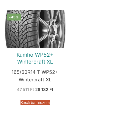
-45%
Kumho WP52+
Wintercraft XL
165/60R14 T WP52+
Wintercraft XL
Original
Current
47.511
Ft
26.132
Ft
price
price
was:
is:
47.511 Ft.
26.132 Ft.
Kosárba teszem