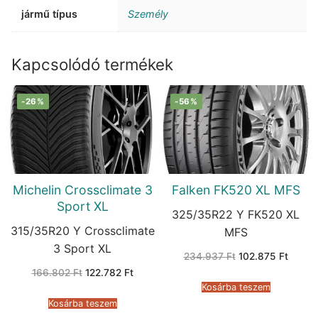
jármű típus
Személy
Kapcsolódó termékek
-26%
-56%
Michelin Crossclimate 3
Falken FK520 XL MFS
Sport XL
325/35R22 Y FK520 XL
315/35R20 Y Crossclimate
MFS
3 Sport XL
Original
Curren
234.937
Ft
102.875
Ft
price
price
Original
Current
166.802
Ft
122.782
Ft
was:
is:
price
price
234.937 Ft.
102.87
Kosárba teszem
was:
is:
166.802 Ft.
122.782 Ft.
Kosárba teszem