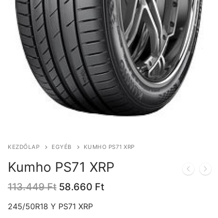
KEZDŐLAP
EGYÉB
KUMHO PS71 XRP
Kumho PS71 XRP
Original
Current
113.449
Ft
58.660
Ft
price
price
was:
is:
245/50R18 Y PS71 XRP
113.449 Ft.
58.660 Ft.