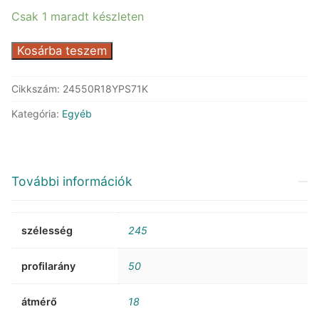
Csak 1 maradt készleten
Kumho
Kosárba teszem
PS71
XRP
Cikkszám:
24550R18YPS71K
mennyiség
Kategória:
Egyéb
További információk
szélesség
245
profilarány
50
átmérő
18