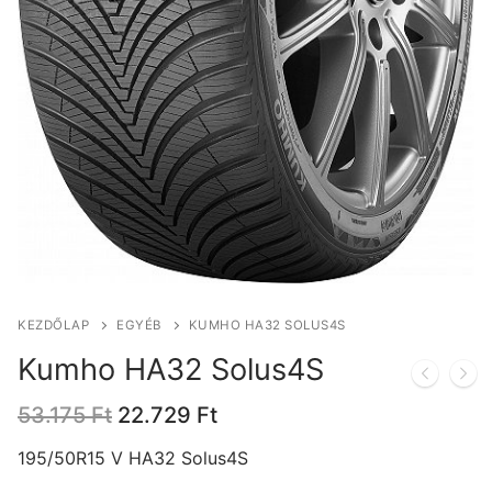
KEZDŐLAP
EGYÉB
KUMHO HA32 SOLUS4S
Kumho HA32 Solus4S
Original
Current
53.175
Ft
22.729
Ft
price
price
was:
is:
195/50R15 V HA32 Solus4S
53.175 Ft.
22.729 Ft.