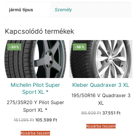
jármű típus
Személy
Kapcsolódó termékek
-30%
-58%
Michelin Pilot Super
Kleber Quadraxer 3 XL
Sport XL *
195/50R16 V Quadraxer 3
275/35R20 Y Pilot Super
XL
Sport XL *
Original
Current
89.929
Ft
37.551
Ft
price
price
Original
Current
151.295
Ft
105.599
Ft
was:
is:
price
price
89.929 Ft.
37.551 F
Kosárba teszem
was:
is:
151.295 Ft.
105.599 Ft.
Kosárba teszem