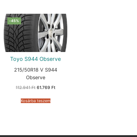
-45%
Toyo S944 Observe
215/50R18 V S944
Observe
Original
Current
112.941
Ft
61.769
Ft
price
price
was:
is:
112.941 Ft.
61.769 Ft.
Kosárba teszem