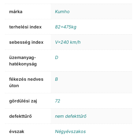
márka
Kumho
terhelési index
82=475kg
sebesség index
V=240 km/h
üzemanyag-
D
hatékonyság
fékezés nedves
B
úton
gördülési zaj
72
defekttűrő
nem defekttűrő
évszak
Négyévszakos