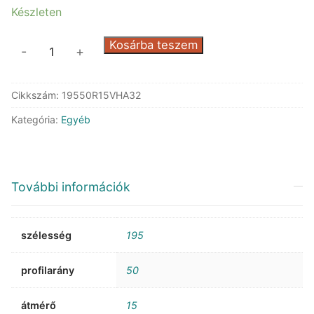
Készleten
Kumho
Kosárba teszem
-
+
HA32
Solus4S
Cikkszám:
19550R15VHA32
mennyiség
Kategória:
Egyéb
További információk
szélesség
195
profilarány
50
átmérő
15