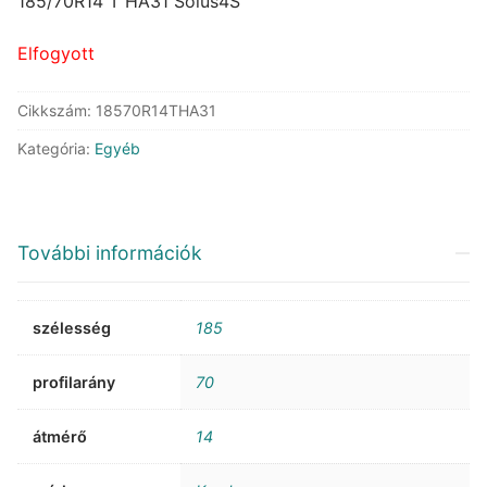
was:
is:
185/70R14 T HA31 Solus4S
51.613 Ft.
34.064 Ft.
Elfogyott
Cikkszám:
18570R14THA31
Kategória:
Egyéb
További információk
szélesség
185
profilarány
70
átmérő
14