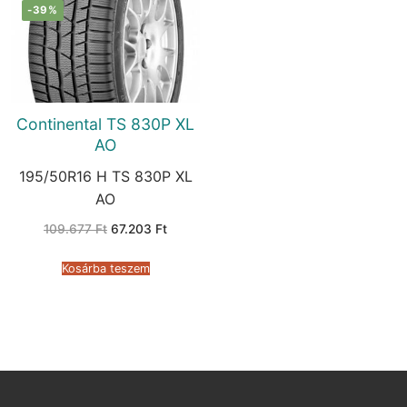
-39%
Continental TS 830P XL
AO
195/50R16 H TS 830P XL
AO
Original
Current
109.677
Ft
67.203
Ft
price
price
was:
is:
109.677 Ft.
67.203 Ft.
Kosárba teszem