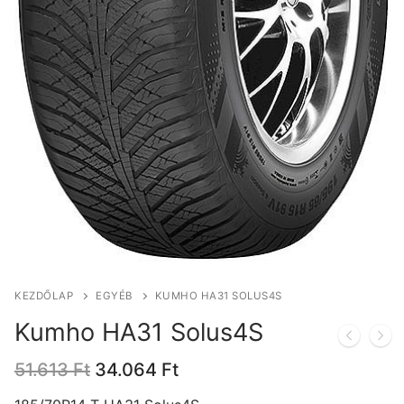
KEZDŐLAP
EGYÉB
KUMHO HA31 SOLUS4S
Kumho HA31 Solus4S
Original
Current
51.613
Ft
34.064
Ft
price
price