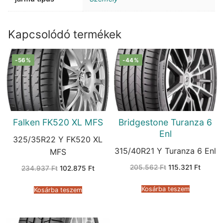
Kapcsolódó termékek
-56%
-44%
Falken FK520 XL MFS
Bridgestone Turanza 6
Enl
325/35R22 Y FK520 XL
315/40R21 Y Turanza 6 Enl
MFS
Original
Curren
205.562
Ft
115.321
Ft
Original
Current
234.937
Ft
102.875
Ft
price
price
price
price
was:
is:
was:
is:
205.562 Ft.
115.321
234.937 Ft.
102.875 Ft.
Kosárba teszem
Kosárba teszem