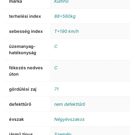
márka
Kumho
terhelési index
88=560kg
sebesség index
T=190 km/h
üzemanyag-
C
hatékonyság
fékezés nedves
C
úton
gördülési zaj
71
defekttűrő
nem defekttűrő
évszak
Négyévszakos
jármű típus
Személy