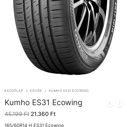
KEZDŐLAP
EGYÉB
KUMHO ES31 ECOWING
Kumho ES31 Ecowing
Original
Current
45.199
Ft
21.360
Ft
price
price
was:
is:
165/60R14 H ES31 Ecowing