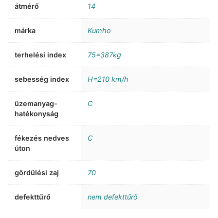
átmérő
14
márka
Kumho
terhelési index
75=387kg
sebesség index
H=210 km/h
üzemanyag-
C
hatékonyság
fékezés nedves
C
úton
gördülési zaj
70
defekttűrő
nem defekttűrő