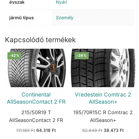
évszak
Nyári
jármű típus
Személy
Kapcsolódó termékek
-42%
-39%
Continental
Vredestein Comtrac 2
AllSeasonContact 2 FR
AllSeason+
215/50R19 T
195/70R15C R Comtrac 2
AllSeasonContact 2 FR
AllSeason+
Original
Current
Original
Current
111.189
Ft
64.318
Ft
62.649
Ft
38.473
Ft
price
price
price
price
was:
is:
was:
is: