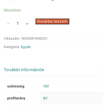
45.199 Ft.
21.360 Ft.
Készleten
Kumho
Kosárba teszem
-
+
ES31
Ecowing
Cikkszám:
16560R14HES31
mennyiség
Kategória:
Egyéb
További információk
szélesség
165
profilarány
60