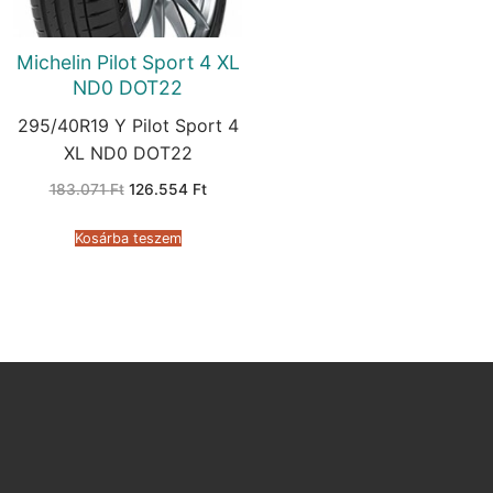
Michelin Pilot Sport 4 XL
ND0 DOT22
295/40R19 Y Pilot Sport 4
XL ND0 DOT22
Original
Current
183.071
Ft
126.554
Ft
price
price
was:
is:
183.071 Ft.
126.554 Ft.
Kosárba teszem