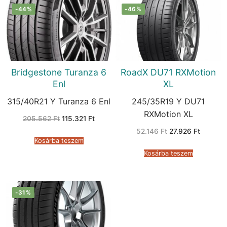
-44%
-46%
Bridgestone Turanza 6
RoadX DU71 RXMotion
Enl
XL
315/40R21 Y Turanza 6 Enl
245/35R19 Y DU71
RXMotion XL
Original
Current
205.562
Ft
115.321
Ft
price
price
Original
Current
was:
is:
52.146
Ft
27.926
Ft
price
price
205.562 Ft.
115.321 Ft.
Kosárba teszem
was:
is:
52.146 Ft.
27.926 F
Kosárba teszem
-31%