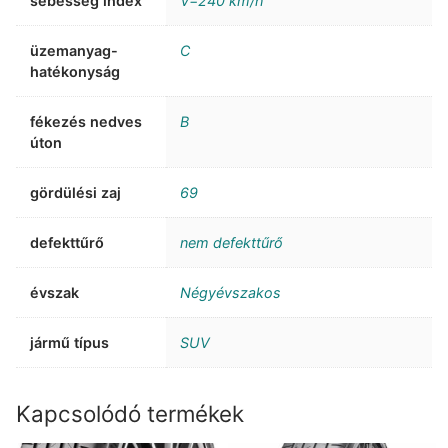
sebesség index
V=240 km/h
üzemanyag-
C
hatékonyság
fékezés nedves
B
úton
gördülési zaj
69
defekttűrő
nem defekttűrő
évszak
Négyévszakos
jármű típus
SUV
Kapcsolódó termékek