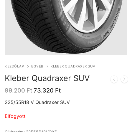
KEZDŐLAP
EGYÉB
KLEBER QUADRAXER SUV
Kleber Quadraxer SUV
Original
Current
99.200
Ft
73.320
Ft
price
price
was:
is:
225/55R18 V Quadraxer SUV
99.200 Ft.
73.320 Ft.
Elfogyott
Cikkszám:
22555R18VQXS