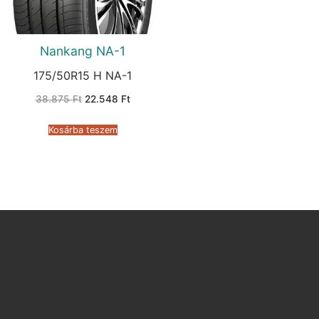
Nankang NA-1
175/50R15 H NA-1
Original
Current
38.875
Ft
22.548
Ft
price
price
was:
is:
38.875 Ft.
22.548 Ft.
Kosárba teszem