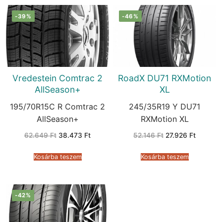
-39%
-46%
Vredestein Comtrac 2
RoadX DU71 RXMotion
AllSeason+
XL
195/70R15C R Comtrac 2
245/35R19 Y DU71
AllSeason+
RXMotion XL
Original
Current
Original
Current
62.649
Ft
38.473
Ft
52.146
Ft
27.926
Ft
price
price
price
price
was:
is:
was:
is:
62.649 Ft.
38.473 Ft.
52.146 Ft.
27.926 F
Kosárba teszem
Kosárba teszem
-42%