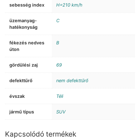
sebesség index
H=210 km/h
üzemanyag-
C
hatékonyság
fékezés nedves
B
úton
gördülési zaj
69
defekttűrő
nem defekttűrő
évszak
Téli
jármű típus
SUV
Kapcsolódó termékek