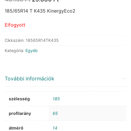
price
price
was:
is:
185/65R14 T K435 KinergyEco2
48.158 Ft.
29.080 Ft.
Elfogyott
Cikkszám:
18565R14TK435
Kategória:
Egyéb
További információk
szélesség
185
profilarány
65
átmérő
14