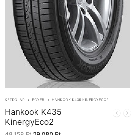
KEZDŐLAP
EGYÉB
HANKOOK K435 KINERGYECO2
Hankook K435
KinergyEco2
Original
Current
48.158
Ft
29.080
Ft