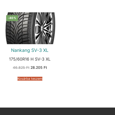
-40%
Nankang SV-3 XL
175/60R16 H SV-3 XL
Original
Current
46.825
Ft
28.205
Ft
price
price
was:
is:
46.825 Ft.
28.205 Ft.
Kosárba teszem