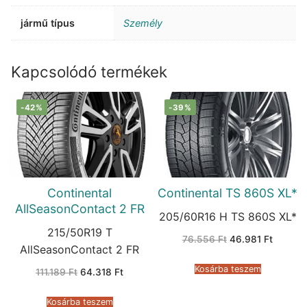
jármű típus
Személy
Kapcsolódó termékek
-42%
-39%
Continental
Continental TS 860S XL*
AllSeasonContact 2 FR
205/60R16 H TS 860S XL*
215/50R19 T
Original
Current
76.556
Ft
46.981
Ft
price
price
AllSeasonContact 2 FR
was:
is:
76.556 Ft.
46.981 
Kosárba teszem
Original
Current
111.189
Ft
64.318
Ft
price
price
was:
is:
111.189 Ft.
64.318 Ft.
Kosárba teszem