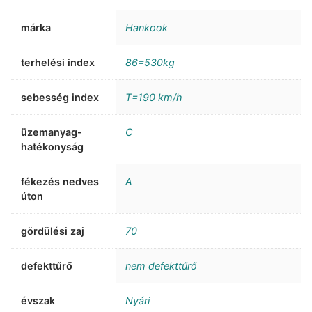
márka
Hankook
terhelési index
86=530kg
sebesség index
T=190 km/h
üzemanyag-
C
hatékonyság
fékezés nedves
A
úton
gördülési zaj
70
defekttűrő
nem defekttűrő
évszak
Nyári