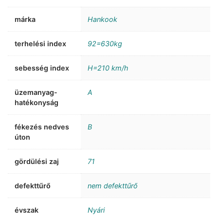
márka
Hankook
terhelési index
92=630kg
sebesség index
H=210 km/h
üzemanyag-
A
hatékonyság
fékezés nedves
B
úton
gördülési zaj
71
defekttűrő
nem defekttűrő
évszak
Nyári