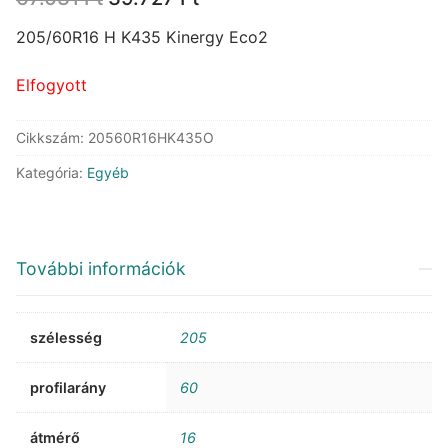
price
price
was:
is:
205/60R16 H K435 Kinergy Eco2
67.031 Ft.
39.727 Ft.
Elfogyott
Cikkszám:
20560R16HK435O
Kategória:
Egyéb
További információk
szélesség
205
profilarány
60
átmérő
16