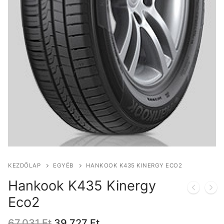
KEZDŐLAP
EGYÉB
HANKOOK K435 KINERGY ECO2
Hankook K435 Kinergy
Eco2
Original
Current
67.031
Ft
39.727
Ft