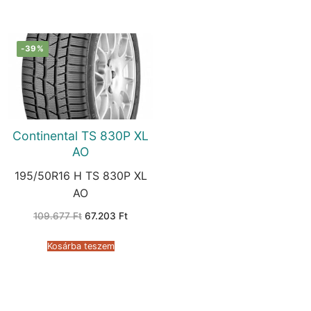
-39%
Continental TS 830P XL
AO
195/50R16 H TS 830P XL
AO
Original
Current
109.677
Ft
67.203
Ft
price
price
was:
is:
109.677 Ft.
67.203 Ft.
Kosárba teszem