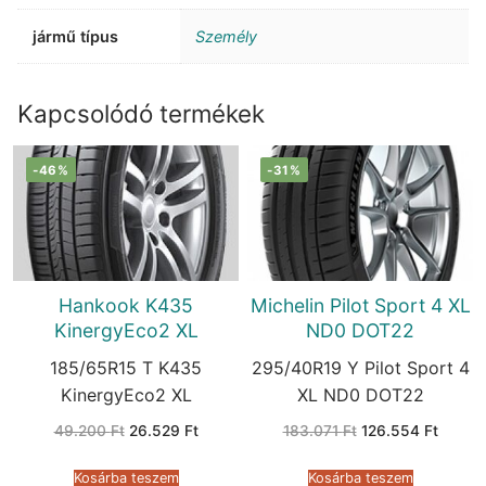
jármű típus
Személy
Kapcsolódó termékek
-46%
-31%
Hankook K435
Michelin Pilot Sport 4 XL
KinergyEco2 XL
ND0 DOT22
185/65R15 T K435
295/40R19 Y Pilot Sport 4
KinergyEco2 XL
XL ND0 DOT22
Original
Current
Original
Curren
49.200
Ft
26.529
Ft
183.071
Ft
126.554
Ft
price
price
price
price
was:
is:
was:
is:
49.200 Ft.
26.529 Ft.
183.071 Ft.
126.55
Kosárba teszem
Kosárba teszem