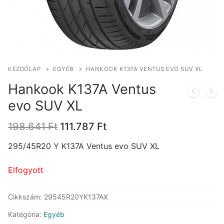
KEZDŐLAP
EGYÉB
HANKOOK K137A VENTUS EVO SUV XL
Hankook K137A Ventus
evo SUV XL
Original
Current
198.641
Ft
111.787
Ft
price
price
was:
is:
295/45R20 Y K137A Ventus evo SUV XL
198.641 Ft.
111.787 Ft.
Elfogyott
Cikkszám:
29545R20YK137AX
Kategória:
Egyéb