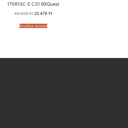
175R13C S C31 RXQuest
Original
Current
44.006
Ft
22.478
Ft
price
price
was:
is:
44.006 Ft.
22.478 Ft.
Kosárba teszem