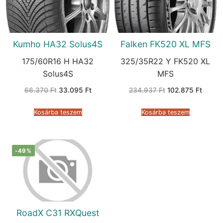
Kumho HA32 Solus4S
Falken FK520 XL MFS
175/60R16 H HA32
325/35R22 Y FK520 XL
Solus4S
MFS
Original
Current
Original
Curren
66.370
Ft
33.095
Ft
234.937
Ft
102.875
Ft
price
price
price
price
was:
is:
was:
is:
66.370 Ft.
33.095 Ft.
234.937 Ft.
102.87
Kosárba teszem
Kosárba teszem
-49%
RoadX C31 RXQuest