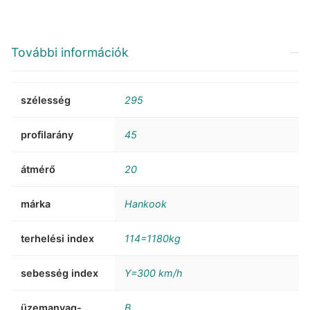
További információk
szélesség
295
profilarány
45
átmérő
20
márka
Hankook
terhelési index
114=1180kg
sebesség index
Y=300 km/h
üzemanyag-
B