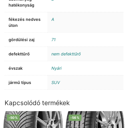
hatékonyság
fékezés nedves
A
úton
gördülési zaj
71
defekttűrő
nem defekttűrő
évszak
Nyári
jármű típus
SUV
Kapcsolódó termékek
-50%
-56%