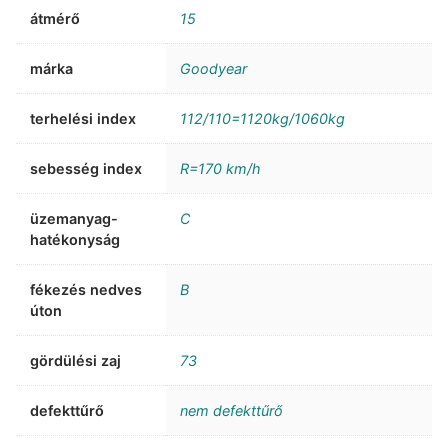
átmérő
15
márka
Goodyear
terhelési index
112/110=1120kg/1060kg
sebesség index
R=170 km/h
üzemanyag-
C
hatékonyság
fékezés nedves
B
úton
gördülési zaj
73
defekttűrő
nem defekttűrő