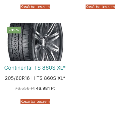
was:
is:
was:
is:
183.071 Ft.
126.554 Ft.
111.189 Ft.
64.318 F
Kosárba teszem
Kosárba teszem
-39%
Continental TS 860S XL*
205/60R16 H TS 860S XL*
Original
Current
76.556
Ft
46.981
Ft
price
price
was:
is:
76.556 Ft.
46.981 Ft.
Kosárba teszem