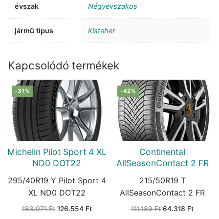
évszak
Négyévszakos
jármű típus
Kisteher
Kapcsolódó termékek
-31%
-42%
Michelin Pilot Sport 4 XL
Continental
ND0 DOT22
AllSeasonContact 2 FR
295/40R19 Y Pilot Sport 4
215/50R19 T
XL ND0 DOT22
AllSeasonContact 2 FR
Original
Current
Original
Current
183.071
Ft
126.554
Ft
111.189
Ft
64.318
Ft
price
price
price
price