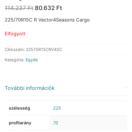
Original
Current
114.237
Ft
80.632
Ft
price
price
was:
is:
225/70R15C R Vector4Seasons Cargo
114.237 Ft.
80.632 Ft.
Elfogyott
Cikkszám:
22570R15CRV4SC
Kategória:
Egyéb
További információk
szélesség
225
profilarány
70