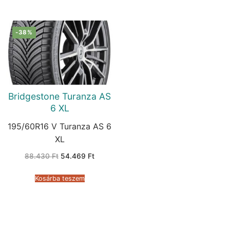
-38%
Bridgestone Turanza AS
6 XL
195/60R16 V Turanza AS 6
XL
Original
Current
88.430
Ft
54.469
Ft
price
price
was:
is:
88.430 Ft.
54.469 Ft.
Kosárba teszem