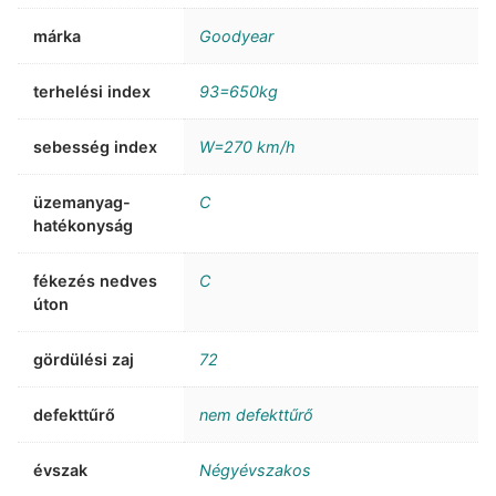
márka
Goodyear
terhelési index
93=650kg
sebesség index
W=270 km/h
üzemanyag-
C
hatékonyság
fékezés nedves
C
úton
gördülési zaj
72
defekttűrő
nem defekttűrő
évszak
Négyévszakos