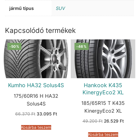
jármű típus
SUV
Kapcsolódó termékek
-50%
-46%
Kumho HA32 Solus4S
Hankook K435
KinergyEco2 XL
175/60R16 H HA32
185/65R15 T K435
Solus4S
KinergyEco2 XL
Original
Current
66.370
Ft
33.095
Ft
price
price
Original
Current
49.200
Ft
26.529
Ft
was:
is:
price
price
66.370 Ft.
33.095 Ft.
Kosárba teszem
was:
is:
49.200 Ft.
26.529 
Kosárba teszem