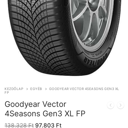
KEZDŐLAP
EGYÉB
GOODYEAR VECTOR 4SEASONS GEN3 XL
FP
Goodyear Vector
4Seasons Gen3 XL FP
Original
Current
138.328
Ft
97.803
Ft