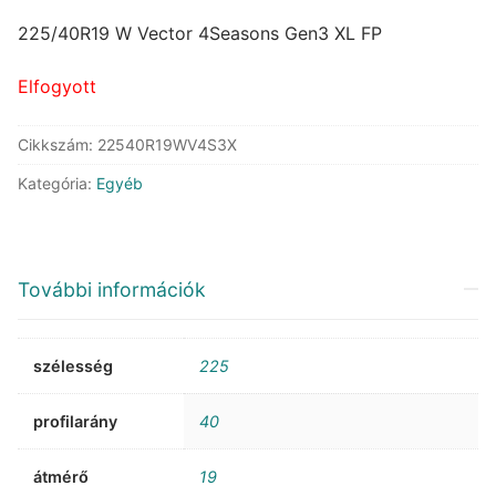
price
price
was:
is:
225/40R19 W Vector 4Seasons Gen3 XL FP
138.328 Ft.
97.803 Ft.
Elfogyott
Cikkszám:
22540R19WV4S3X
Kategória:
Egyéb
További információk
szélesség
225
profilarány
40
átmérő
19