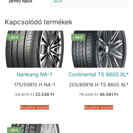
jármű típus
SUV
Kapcsolódó termékek
-42%
-39%
Nankang NA-1
Continental TS 860S XL*
175/50R15 H NA-1
205/60R16 H TS 860S XL*
Original
Current
Original
Current
38.875
Ft
22.548
Ft
76.556
Ft
46.981
Ft
price
price
price
price
was:
is:
was:
is:
38.875 Ft.
22.548 Ft.
76.556 Ft.
46.981 
Kosárba teszem
Kosárba teszem
-39%