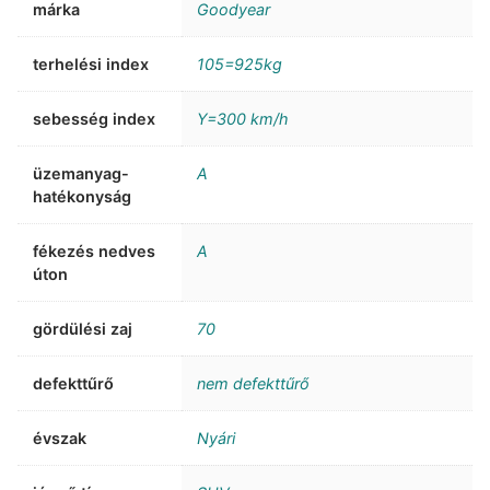
márka
Goodyear
terhelési index
105=925kg
sebesség index
Y=300 km/h
üzemanyag-
A
hatékonyság
fékezés nedves
A
úton
gördülési zaj
70
defekttűrő
nem defekttűrő
évszak
Nyári