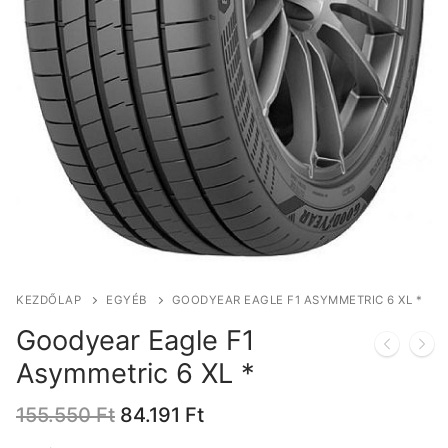
KEZDŐLAP
EGYÉB
GOODYEAR EAGLE F1 ASYMMETRIC 6 XL *
Goodyear Eagle F1
Asymmetric 6 XL *
Original
Current
155.550
Ft
84.191
Ft
price
price