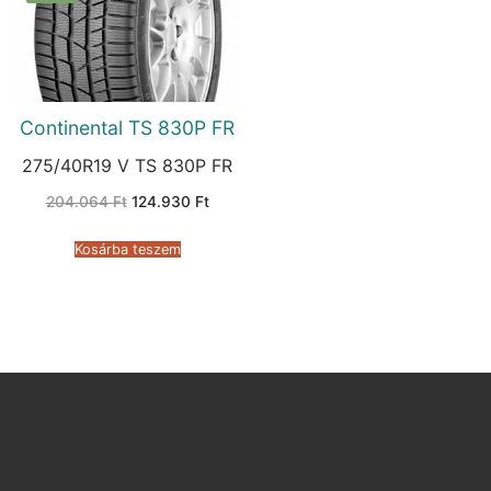
Continental TS 830P FR
275/40R19 V TS 830P FR
Original
Current
204.064
Ft
124.930
Ft
price
price
was:
is:
204.064 Ft.
124.930 Ft.
Kosárba teszem