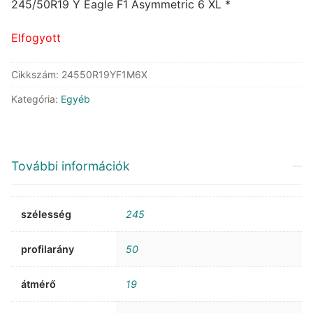
was:
is:
245/50R19 Y Eagle F1 Asymmetric 6 XL *
155.550 Ft.
84.191 Ft.
Elfogyott
Cikkszám:
24550R19YF1M6X
Kategória:
Egyéb
További információk
szélesség
245
profilarány
50
átmérő
19