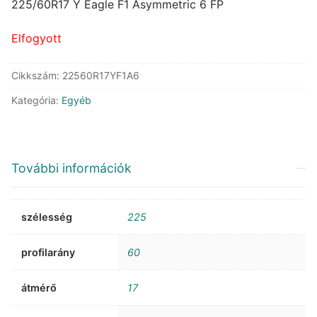
was:
is:
225/60R17 Y Eagle F1 Asymmetric 6 FP
125.070 Ft.
67.692 Ft.
Elfogyott
Cikkszám:
22560R17YF1A6
Kategória:
Egyéb
További információk
szélesség
225
profilarány
60
átmérő
17