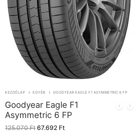
KEZDŐLAP
EGYÉB
GOODYEAR EAGLE F1 ASYMMETRIC 6 FP
Goodyear Eagle F1
Asymmetric 6 FP
Original
Current
125.070
Ft
67.692
Ft
price
price