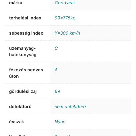
márka
Goodyear
terhelési index
99=775kg
sebesség index
Y=300 km/h
üzemanyag-
C
hatékonyság
fékezés nedves
A
úton
gördülési zaj
69
defekttűrő
nem defekttűrő
évszak
Nyári