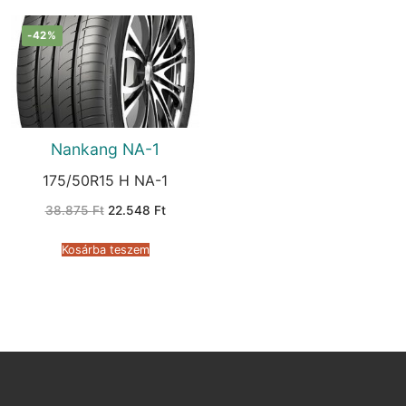
-42%
Nankang NA-1
175/50R15 H NA-1
Original
Current
38.875
Ft
22.548
Ft
price
price
was:
is:
38.875 Ft.
22.548 Ft.
Kosárba teszem