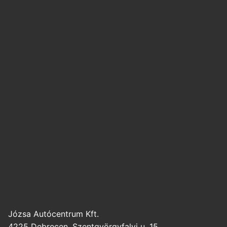
Józsa Autócentrum Kft.
4225 Debrecen, Szentgyörgyfalvi u. 15.