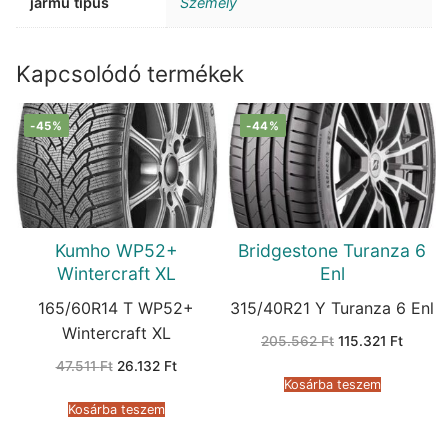
jármű típus
Személy
Kapcsolódó termékek
-45%
-44%
Kumho WP52+
Bridgestone Turanza 6
Wintercraft XL
Enl
165/60R14 T WP52+
315/40R21 Y Turanza 6 Enl
Wintercraft XL
Original
Curren
205.562
Ft
115.321
Ft
price
price
Original
Current
47.511
Ft
26.132
Ft
was:
is:
price
price
205.562 Ft.
115.321
Kosárba teszem
was:
is:
47.511 Ft.
26.132 Ft.
Kosárba teszem