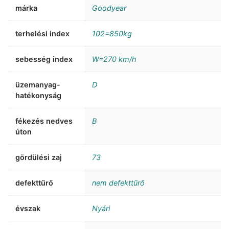
márka
Goodyear
terhelési index
102=850kg
sebesség index
W=270 km/h
üzemanyag-
D
hatékonyság
fékezés nedves
B
úton
gördülési zaj
73
defekttűrő
nem defekttűrő
évszak
Nyári