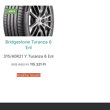
-44%
Bridgestone Turanza 6
Enl
315/40R21 Y Turanza 6 Enl
Original
Current
205.562
Ft
115.321
Ft
price
price
was:
is:
205.562 Ft.
115.321 Ft.
Kosárba teszem