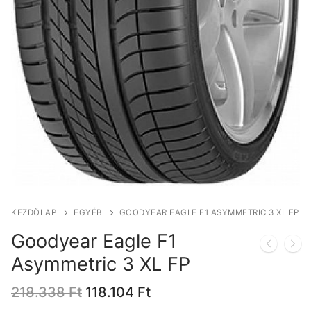
KEZDŐLAP
EGYÉB
GOODYEAR EAGLE F1 ASYMMETRIC 3 XL FP
Goodyear Eagle F1
Asymmetric 3 XL FP
Original
Current
218.338
Ft
118.104
Ft
price
price