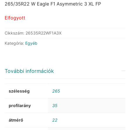
was:
is:
265/35R22 W Eagle F1 Asymmetric 3 XL FP
218.338 Ft.
118.104 Ft.
Elfogyott
Cikkszám:
26535R22WF1A3X
Kategória:
Egyéb
További információk
szélesség
265
profilarány
35
átmérő
22