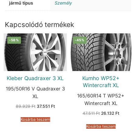
jármű típus
Személy
Kapcsolódó termékek
-58%
-45%
Kleber Quadraxer 3 XL
Kumho WP52+
Wintercraft XL
195/50R16 V Quadraxer 3
165/60R14 T WP52+
XL
Wintercraft XL
Original
Current
89.929
Ft
37.551
Ft
price
price
Original
Current
47.511
Ft
26.132
Ft
was:
is:
price
price
89.929 Ft.
37.551 Ft.
Kosárba teszem
was:
is:
47.511 Ft.
26.132 F
Kosárba teszem