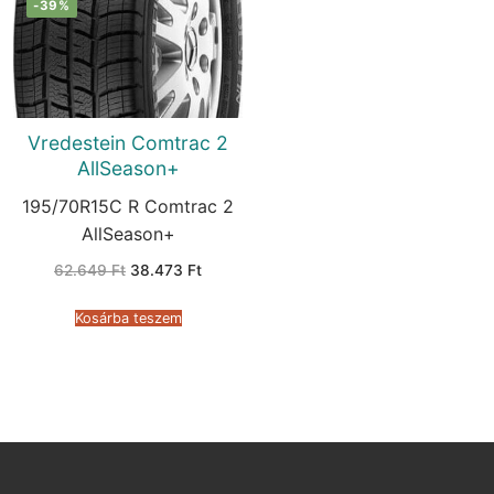
-39%
Vredestein Comtrac 2
AllSeason+
195/70R15C R Comtrac 2
AllSeason+
Original
Current
62.649
Ft
38.473
Ft
price
price
was:
is:
62.649 Ft.
38.473 Ft.
Kosárba teszem