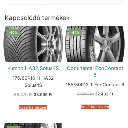
Kapcsolódó termékek
-50%
-44%
Kumho HA32 Solus4S
Continental EcoContact
6
175/60R16 H HA32
155/80R13 T EcoContact 6
Solus4S
Original
Current
57.747
Ft
32.432
Ft
Original
Current
66.370
Ft
33.095
Ft
price
price
price
price
was:
is:
was:
is:
57.747 Ft.
32.432 
66.370 Ft.
33.095 Ft.
Kosárba teszem
Kosárba teszem