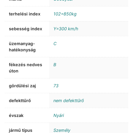
terhelési index
102=850kg
sebesség index
Y=300 km/h
üzemanyag-
C
hatékonyság
fékezés nedves
B
úton
gördülési zaj
73
defekttűrő
nem defekttűrő
évszak
Nyári
jármű típus
Személy