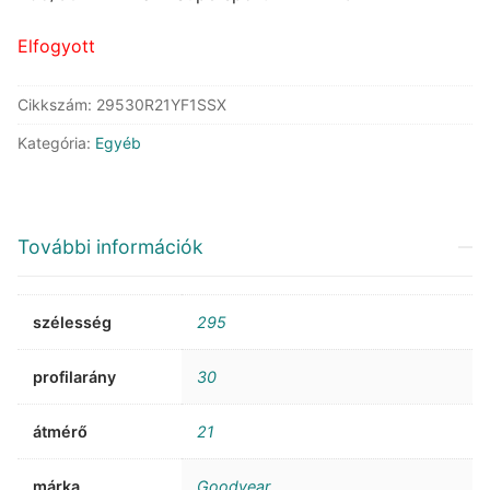
272.339 Ft.
147.141 Ft.
Elfogyott
Cikkszám:
29530R21YF1SSX
Kategória:
Egyéb
További információk
szélesség
295
profilarány
30
átmérő
21
márka
Goodyear