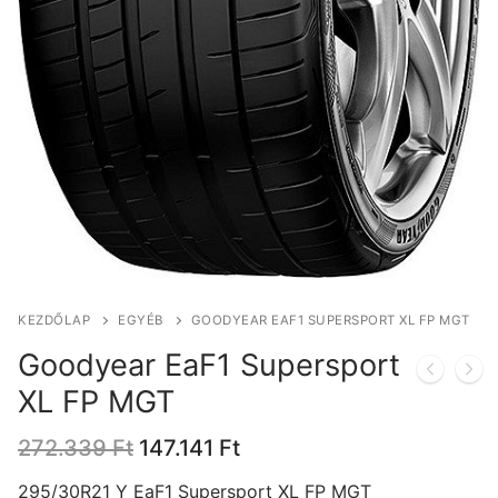
KEZDŐLAP
EGYÉB
GOODYEAR EAF1 SUPERSPORT XL FP MGT
Goodyear EaF1 Supersport
XL FP MGT
Original
Current
272.339
Ft
147.141
Ft
price
price
was:
is:
295/30R21 Y EaF1 Supersport XL FP MGT