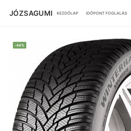
Ugrás
a
JÓZSAGUMI
KEZDŐLAP
IDŐPONT FOGLALÁS
tartalomra
-44%