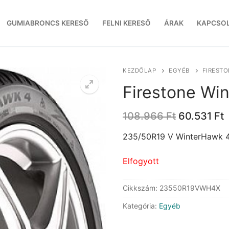
GUMIABRONCS KERESŐ
FELNI KERESŐ
ÁRAK
KAPCSO
KEZDŐLAP
EGYÉB
FIRESTO
Firestone Wi
Original
C
108.966
Ft
60.531
Ft
price
p
was:
i
235/50R19 V WinterHawk 
108.966 Ft
6
Elfogyott
Cikkszám:
23550R19VWH4X
Kategória:
Egyéb