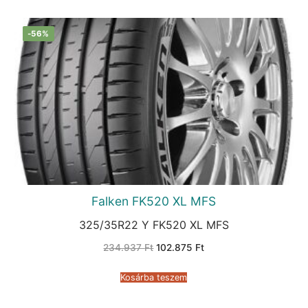
-56%
Falken FK520 XL MFS
325/35R22 Y FK520 XL MFS
Original
Current
234.937
Ft
102.875
Ft
price
price
was:
is:
234.937 Ft.
102.875 Ft.
Kosárba teszem