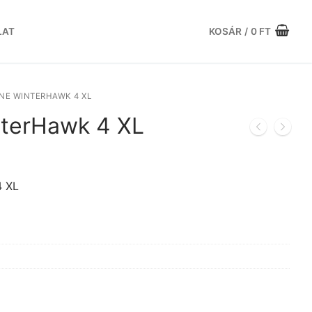
LAT
KOSÁR
/
0
FT
NE WINTERHAWK 4 XL
nterHawk 4 XL
urrent
rice
s:
4 XL
.
0.531 Ft.