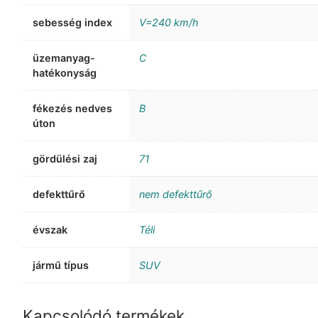
sebesség index
V=240 km/h
üzemanyag-
C
hatékonyság
fékezés nedves
B
úton
gördülési zaj
71
defekttűrő
nem defekttűrő
évszak
Téli
jármű típus
SUV
Kapcsolódó termékek