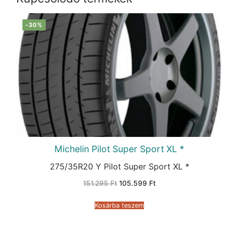
-30%
Michelin Pilot Super Sport XL *
275/35R20 Y Pilot Super Sport XL *
Original
Current
151.295
Ft
105.599
Ft
price
price
was:
is:
151.295 Ft.
105.599 Ft.
Kosárba teszem