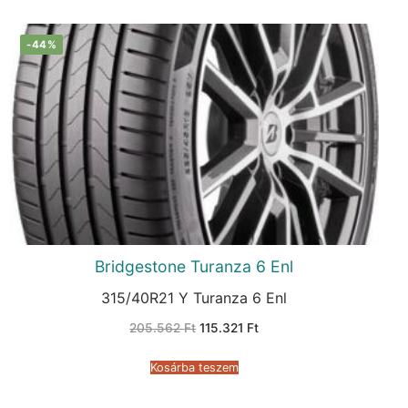
-44%
Bridgestone Turanza 6 Enl
315/40R21 Y Turanza 6 Enl
Original
Current
205.562
Ft
115.321
Ft
price
price
was:
is:
205.562 Ft.
115.321 Ft.
Kosárba teszem