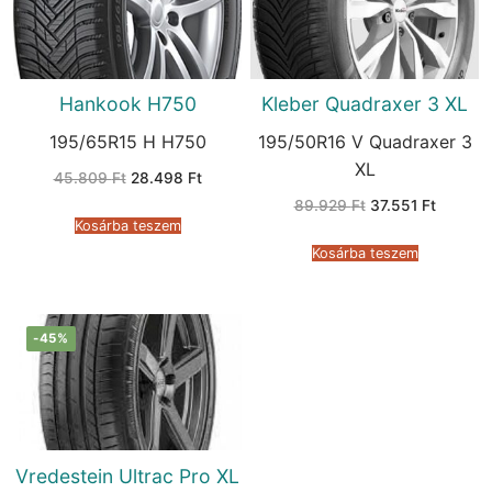
Hankook H750
Kleber Quadraxer 3 XL
195/65R15 H H750
195/50R16 V Quadraxer 3
XL
Original
Current
45.809
Ft
28.498
Ft
price
price
Original
Current
was:
is:
89.929
Ft
37.551
Ft
price
price
45.809 Ft.
28.498 Ft.
Kosárba teszem
was:
is:
89.929 Ft.
37.551 F
Kosárba teszem
-45%
Vredestein Ultrac Pro XL