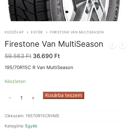
KEZDŐLAP
EGYÉB
FIRESTONE VAN MULTISEASON
Firestone Van MultiSeason
Original
Current
59.563
Ft
36.690
Ft
price
price
was:
is:
195/70R15C R Van MultiSeason
59.563 Ft.
36.690 Ft.
Készleten
Firestone
Kosárba teszem
-
+
Van
MultiSeason
Cikkszám:
19570R15CRVMS
mennyiség
Kategória:
Egyéb