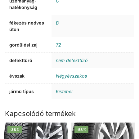
üzemanyag-
C
hatékonyság
fékezés nedves
B
úton
gördülési zaj
72
defekttűrő
nem defekttűrő
évszak
Négyévszakos
jármű típus
Kisteher
Kapcsolódó termékek
-38%
-58%