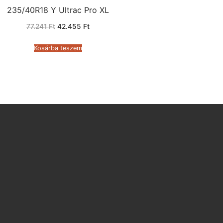
235/40R18 Y Ultrac Pro XL
Original
Current
77.241
Ft
42.455
Ft
price
price
was:
is:
77.241 Ft.
42.455 Ft.
Kosárba teszem