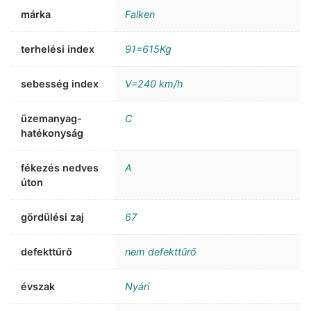
márka
Falken
terhelési index
91=615Kg
sebesség index
V=240 km/h
üzemanyag-
C
hatékonyság
fékezés nedves
A
úton
gördülési zaj
67
defekttűrő
nem defekttűrő
évszak
Nyári