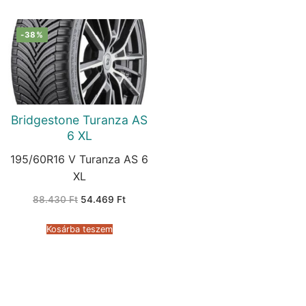
-38%
Bridgestone Turanza AS
6 XL
195/60R16 V Turanza AS 6
XL
Original
Current
88.430
Ft
54.469
Ft
price
price
was:
is:
88.430 Ft.
54.469 Ft.
Kosárba teszem