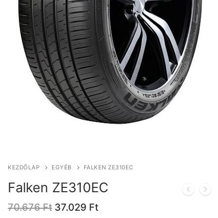
KEZDŐLAP
EGYÉB
FALKEN ZE310EC
Falken ZE310EC
Original
Current
70.676
Ft
37.029
Ft
price
price