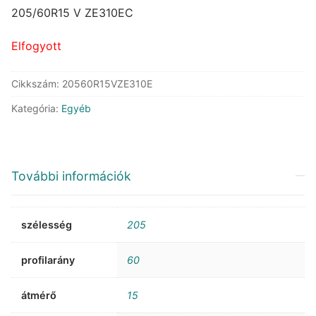
was:
is:
205/60R15 V ZE310EC
70.676 Ft.
37.029 Ft.
Elfogyott
Cikkszám:
20560R15VZE310E
Kategória:
Egyéb
További információk
szélesség
205
profilarány
60
átmérő
15