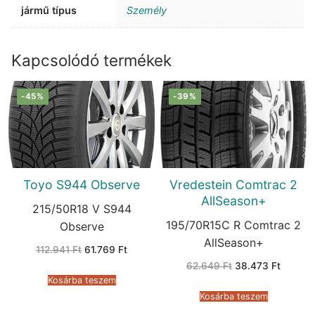
jármű típus
Személy
Kapcsolódó termékek
-45%
-39%
Toyo S944 Observe
Vredestein Comtrac 2
AllSeason+
215/50R18 V S944
195/70R15C R Comtrac 2
Observe
AllSeason+
Original
Current
112.941
Ft
61.769
Ft
price
price
Original
Current
62.649
Ft
38.473
Ft
was:
is:
price
price
112.941 Ft.
61.769 Ft.
Kosárba teszem
was:
is:
62.649 Ft.
38.473 
Kosárba teszem