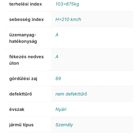
terhelési index
103=875kg
sebesség index
H=210 km/h
üzemanyag-
A
hatékonyság
fékezés nedves
A
úton
gördülési zaj
69
defekttűrő
nem defekttűrő
évszak
Nyári
jármű típus
Személy