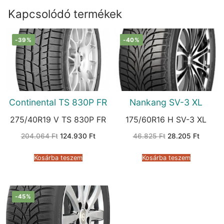
Kapcsolódó termékek
-39%
-40%
Continental TS 830P FR
Nankang SV-3 XL
275/40R19 V TS 830P FR
175/60R16 H SV-3 XL
Original
Current
Original
Current
204.064
Ft
124.930
Ft
46.825
Ft
28.205
Ft
price
price
price
price
was:
is:
was:
is:
204.064 Ft.
124.930 Ft.
46.825 Ft.
28.205 
Kosárba teszem
Kosárba teszem
-45%