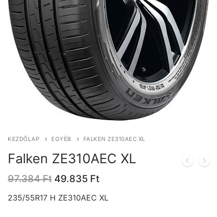
KEZDŐLAP
EGYÉB
FALKEN ZE310AEC XL
Falken ZE310AEC XL
Original
Current
97.384
Ft
49.835
Ft
price
price
was:
is:
235/55R17 H ZE310AEC XL
97.384 Ft.
49.835 Ft.