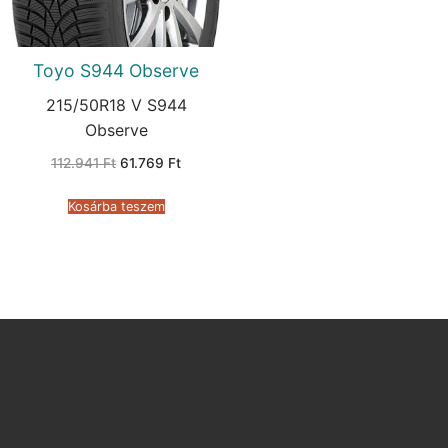
Toyo S944 Observe
215/50R18 V S944
Observe
Original
Current
112.941
Ft
61.769
Ft
price
price
was:
is:
112.941 Ft.
61.769 Ft.
Kosárba teszem