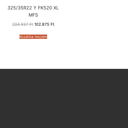
325/35R22 Y FK520 XL
MFS
Original
Current
234.937
Ft
102.875
Ft
price
price
was:
is:
234.937 Ft.
102.875 Ft.
Kosárba teszem