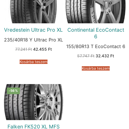
Vredestein Ultrac Pro XL
Continental EcoContact
6
235/40R18 Y Ultrac Pro XL
155/80R13 T EcoContact 6
Original
Current
77.241
Ft
42.455
Ft
price
price
Original
Current
57.747
Ft
32.432
Ft
was:
is:
price
price
77.241 Ft.
42.455 Ft.
Kosárba teszem
was:
is:
57.747 Ft.
32.432 
Kosárba teszem
-56%
Falken FK520 XL MFS