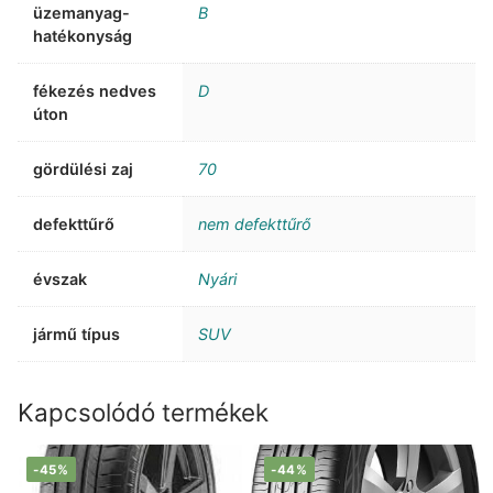
üzemanyag-
B
hatékonyság
fékezés nedves
D
úton
gördülési zaj
70
defekttűrő
nem defekttűrő
évszak
Nyári
jármű típus
SUV
Kapcsolódó termékek
-45%
-44%