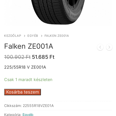
KEZDŐLAP
EGYÉB
FALKEN ZE001A
Falken ZE001A
Original
Current
100.902
Ft
51.685
Ft
price
price
was:
is:
225/55R18 V ZE001A
100.902 Ft.
51.685 Ft.
Csak 1 maradt készleten
Falken
Kosárba teszem
ZE001A
mennyiség
Cikkszám:
22555R18VZE01A
Kategória:
Egyéb