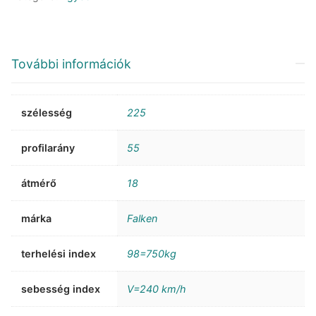
További információk
szélesség
225
profilarány
55
átmérő
18
márka
Falken
terhelési index
98=750kg
sebesség index
V=240 km/h