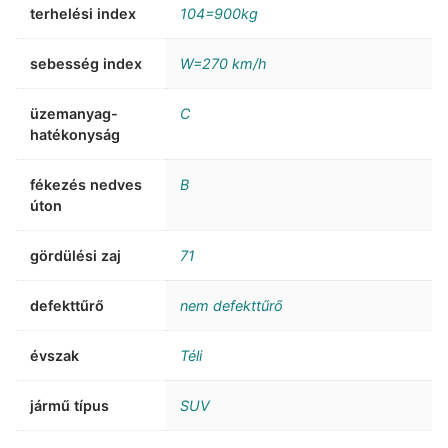
terhelési index
104=900kg
sebesség index
W=270 km/h
üzemanyag-
C
hatékonyság
fékezés nedves
B
úton
gördülési zaj
71
defekttűrő
nem defekttűrő
évszak
Téli
jármű típus
SUV