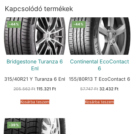
Kapcsolódó termékek
-44%
-44%
Bridgestone Turanza 6
Continental EcoContact
Enl
6
315/40R21 Y Turanza 6 Enl
155/80R13 T EcoContact 6
Original
Current
Original
Current
205.562
Ft
115.321
Ft
57.747
Ft
32.432
Ft
price
price
price
price
was:
is:
was:
is:
205.562 Ft.
115.321 Ft.
57.747 Ft.
32.432 
Kosárba teszem
Kosárba teszem
-39%