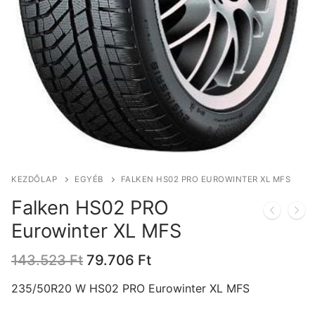
KEZDŐLAP
EGYÉB
FALKEN HS02 PRO EUROWINTER XL MFS
Falken HS02 PRO
Eurowinter XL MFS
Original
Current
143.523
Ft
79.706
Ft
price
price
was:
is:
235/50R20 W HS02 PRO Eurowinter XL MFS
143.523 Ft.
79.706 Ft.