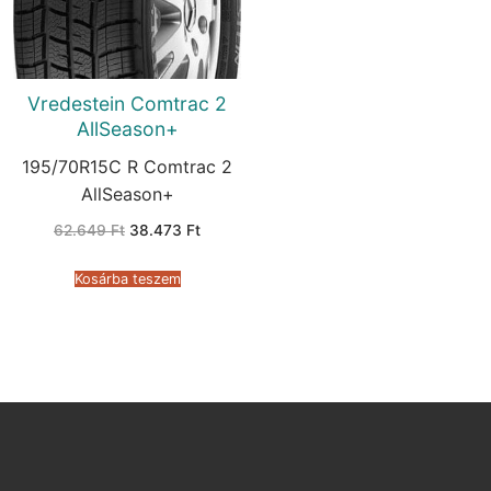
Vredestein Comtrac 2
AllSeason+
195/70R15C R Comtrac 2
AllSeason+
Original
Current
62.649
Ft
38.473
Ft
price
price
was:
is:
62.649 Ft.
38.473 Ft.
Kosárba teszem