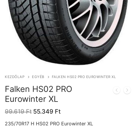
KEZDŐLAP
EGYÉB
FALKEN HS02 PRO EUROWINTER XL
Falken HS02 PRO
Eurowinter XL
Original
Current
99.619
Ft
55.349
Ft
price
price
was:
is:
235/70R17 H HS02 PRO Eurowinter XL
99.619 Ft.
55.349 Ft.