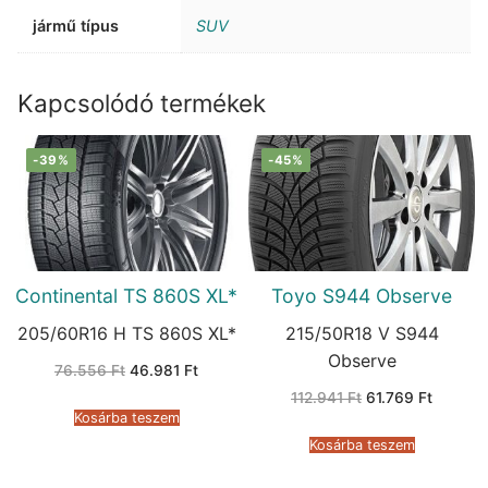
jármű típus
SUV
Kapcsolódó termékek
-39%
-45%
Continental TS 860S XL*
Toyo S944 Observe
205/60R16 H TS 860S XL*
215/50R18 V S944
Observe
Original
Current
76.556
Ft
46.981
Ft
price
price
Original
Current
was:
is:
112.941
Ft
61.769
Ft
price
price
76.556 Ft.
46.981 Ft.
Kosárba teszem
was:
is:
112.941 Ft.
61.769 F
Kosárba teszem