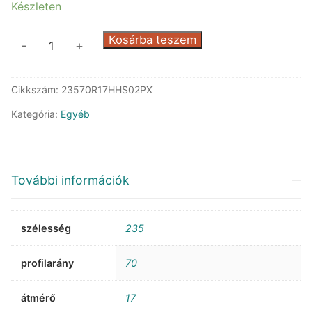
Készleten
Falken
Kosárba teszem
-
+
HS02
PRO
Cikkszám:
23570R17HHS02PX
Eurowinter
XL
Kategória:
Egyéb
mennyiség
További információk
szélesség
235
profilarány
70
átmérő
17