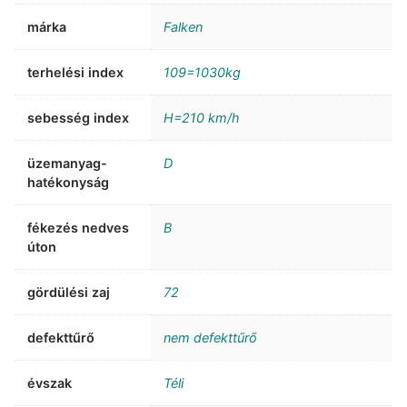
márka
Falken
terhelési index
109=1030kg
sebesség index
H=210 km/h
üzemanyag-
D
hatékonyság
fékezés nedves
B
úton
gördülési zaj
72
defekttűrő
nem defekttűrő
évszak
Téli