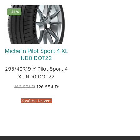
-31%
Michelin Pilot Sport 4 XL
ND0 DOT22
295/40R19 Y Pilot Sport 4
XL ND0 DOT22
Original
Current
183.071
Ft
126.554
Ft
price
price
was:
is:
183.071 Ft.
126.554 Ft.
Kosárba teszem