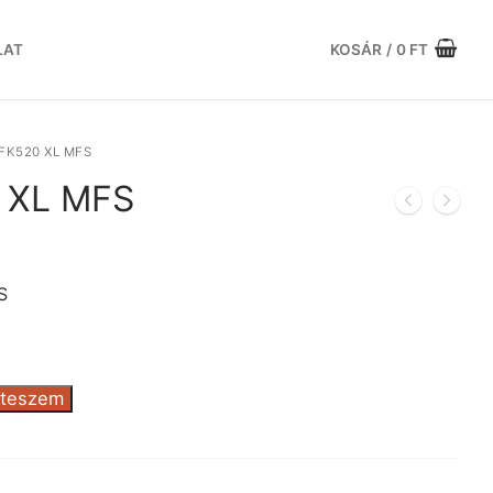
LAT
KOSÁR
/
0
FT
FK520 XL MFS
0 XL MFS
urrent
rice
s:
S
8.905 Ft.
 teszem