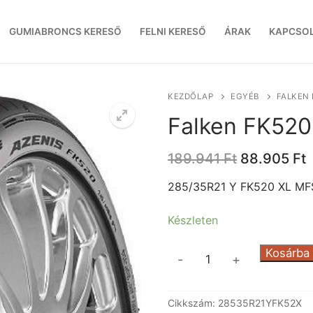
GUMIABRONCS KERESŐ
FELNI KERESŐ
ÁRAK
KAPCSO
KEZDŐLAP
EGYÉB
FALKEN 
Falken FK52
Original
C
189.941
Ft
88.905
Ft
price
p
was:
i
285/35R21 Y FK520 XL MF
189.941 Ft.
8
Készleten
Falken
Kosárba
-
+
FK520
XL
Cikkszám:
28535R21YFK52X
MFS