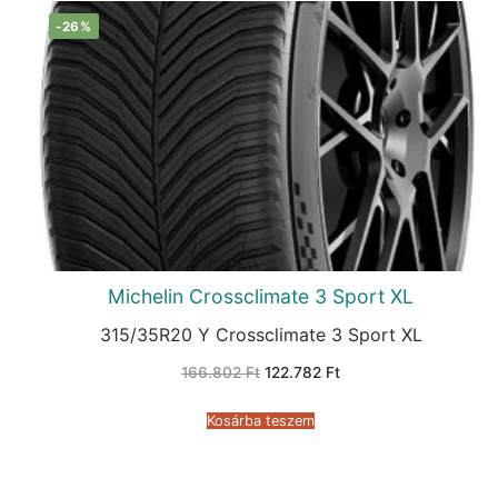
-26%
Michelin Crossclimate 3 Sport XL
315/35R20 Y Crossclimate 3 Sport XL
Original
Current
166.802
Ft
122.782
Ft
price
price
was:
is:
166.802 Ft.
122.782 Ft.
Kosárba teszem