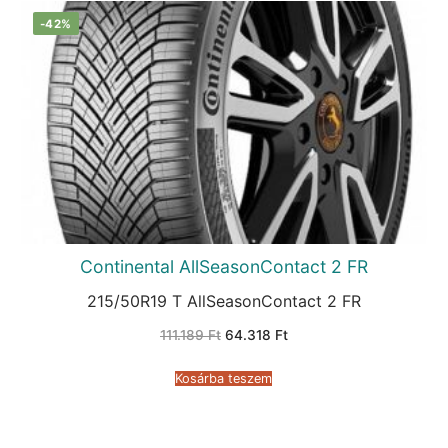
-42%
Continental AllSeasonContact 2 FR
215/50R19 T AllSeasonContact 2 FR
Original
Current
111.189
Ft
64.318
Ft
price
price
was:
is:
111.189 Ft.
64.318 Ft.
Kosárba teszem