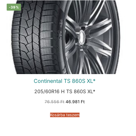
-39%
Continental TS 860S XL*
205/60R16 H TS 860S XL*
Original
Current
76.556
Ft
46.981
Ft
price
price
was:
is:
76.556 Ft.
46.981 Ft.
Kosárba teszem