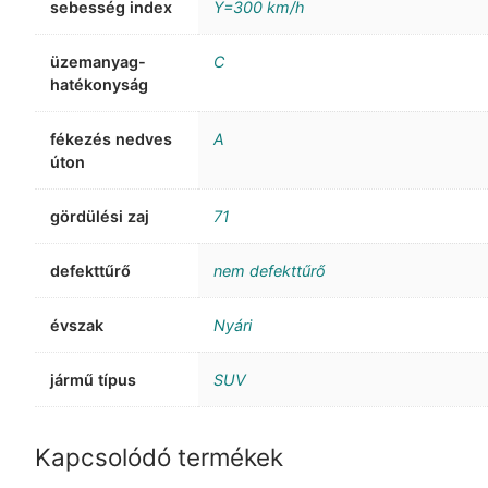
sebesség index
Y=300 km/h
üzemanyag-
C
hatékonyság
fékezés nedves
A
úton
gördülési zaj
71
defekttűrő
nem defekttűrő
évszak
Nyári
jármű típus
SUV
Kapcsolódó termékek