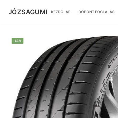
Ugrás
a
JÓZSAGUMI
KEZDŐLAP
IDŐPONT FOGLALÁS
tartalomra
-53%