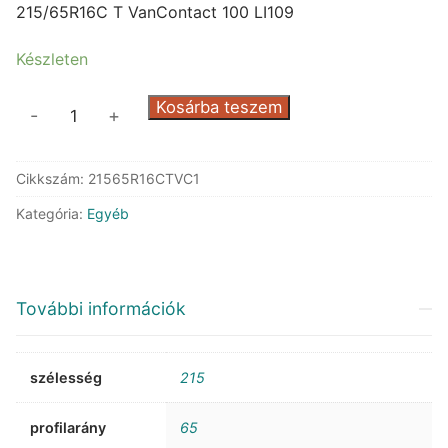
was:
is:
215/65R16C T VanContact 100 LI109
109.487 Ft.
64.493 Ft.
Készleten
Continental
Kosárba teszem
-
+
VanContact
100
Cikkszám:
21565R16CTVC1
LI109
mennyiség
Kategória:
Egyéb
További információk
szélesség
215
profilarány
65