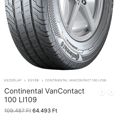
KEZDŐLAP
EGYÉB
CONTINENTAL VANCONTACT 100 LI109
Continental VanContact
100 LI109
Original
Current
109.487
Ft
64.493
Ft
price
price