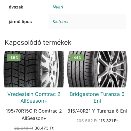
évszak
Nyári
jármű típus
Kisteher
Kapcsolódó termékek
-39%
-44%
Vredestein Comtrac 2
Bridgestone Turanza 6
AllSeason+
Enl
195/70R15C R Comtrac 2
315/40R21 Y Turanza 6 Enl
AllSeason+
Original
Curren
205.562
Ft
115.321
Ft
price
price
Original
Current
62.649
Ft
38.473
Ft
was:
is: