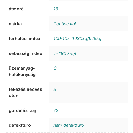
átmérő
16
márka
Continental
terhelési index
109/107=1030kg/975kg
sebesség index
T=190 km/h
üzemanyag-
C
hatékonyság
fékezés nedves
B
úton
gördülési zaj
72
defekttűrő
nem defekttűrő