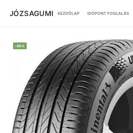
Ugrás
a
JÓZSAGUMI
KEZDŐLAP
IDŐPONT FOGLALÁS
tartalomra
-46%