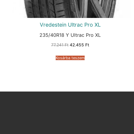
Vredestein Ultrac Pro XL
235/40R18 Y Ultrac Pro XL
Original
Current
77.241
Ft
42.455
Ft
price
price
was:
is:
77.241 Ft.
42.455 Ft.
Kosárba teszem