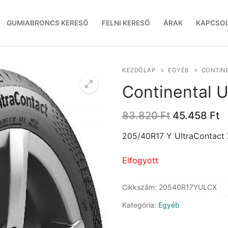
GUMIABRONCS KERESŐ
FELNI KERESŐ
ÁRAK
KAPCSO
KEZDŐLAP
EGYÉB
CONTINE
Continental U
Original
C
83.820
Ft
45.458
Ft
price
p
was:
is
205/40R17 Y UltraContact 
83.820 Ft.
4
Elfogyott
Cikkszám:
20540R17YULCX
Kategória:
Egyéb