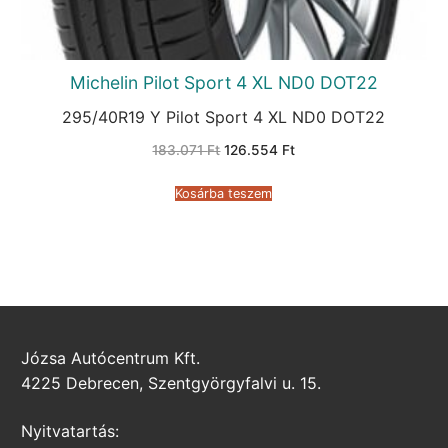
Michelin Pilot Sport 4 XL ND0 DOT22
295/40R19 Y Pilot Sport 4 XL ND0 DOT22
Original
Current
183.071
Ft
126.554
Ft
price
price
was:
is:
183.071 Ft.
126.554 Ft.
Kosárba teszem
Józsa Autócentrum Kft.
4225 Debrecen, Szentgyörgyfalvi u. 15.
Nyitvatartás: