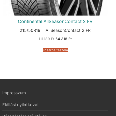
Continental AllSeasonContact 2 FR
215/50R19 T AllSeasonContact 2 FR
Original
Current
111.189
Ft
64.318
Ft
price
price
was:
is:
111.189 Ft.
64.318 Ft.
Kosárba teszem
Impresszum
Elállási nyilatkozat