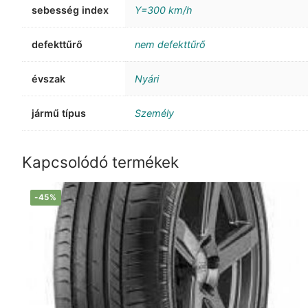
sebesség index
Y=300 km/h
defekttűrő
nem defekttűrő
évszak
Nyári
jármű típus
Személy
Kapcsolódó termékek
-45%