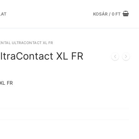
LAT
KOSÁR
/
0
FT
NTAL ULTRACONTACT XL FR
ltraContact XL FR
urrent
rice
:
XL FR
5.458 Ft.