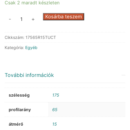
Csak 2 maradt készleten
Continental
Kosárba teszem
-
+
UltraContact
mennyiség
Cikkszám:
17565R15TUCT
Kategória:
Egyéb
További információk
szélesség
175
profilarány
65
átmérő
15