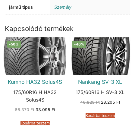
jármű típus
Személy
Kapcsolódó termékek
-50%
-40%
Kumho HA32 Solus4S
Nankang SV-3 XL
175/60R16 H HA32
175/60R16 H SV-3 XL
Solus4S
Original
Current
46.825
Ft
28.205
Ft
price
price
Original
Current
66.370
Ft
33.095
Ft
was:
is:
price
price
46.825 Ft.
28.205 
Kosárba teszem
was:
is:
66.370 Ft.
33.095 Ft.
Kosárba teszem