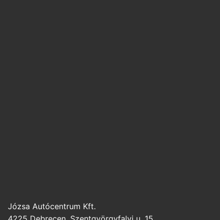
Józsa Autócentrum Kft.
4225 Debrecen, Szentgyörgyfalvi u. 15.