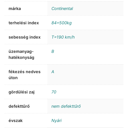
márka
Continental
terhelési index
84=500kg
sebesség index
T=190 km/h
üzemanyag-
B
hatékonyság
fékezés nedves
A
úton
gördülési zaj
70
defekttűrő
nem defekttűrő
évszak
Nyári