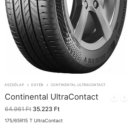
KEZDŐLAP
EGYÉB
CONTINENTAL ULTRACONTACT
Continental UltraContact
Original
Current
64.961
Ft
35.223
Ft
price
price
was:
is:
175/65R15 T UltraContact
64.961 Ft.
35.223 Ft.