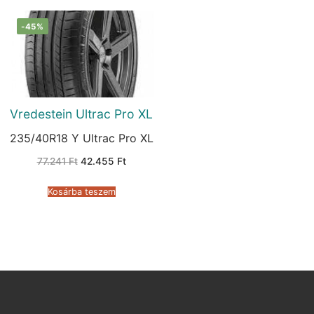
-45%
Vredestein Ultrac Pro XL
235/40R18 Y Ultrac Pro XL
Original
Current
77.241
Ft
42.455
Ft
price
price
was:
is:
77.241 Ft.
42.455 Ft.
Kosárba teszem