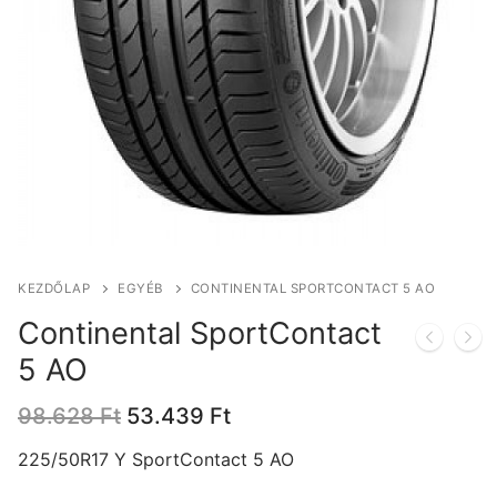
KEZDŐLAP
EGYÉB
CONTINENTAL SPORTCONTACT 5 AO
Continental SportContact
5 AO
Original
Current
98.628
Ft
53.439
Ft
price
price
was:
is:
225/50R17 Y SportContact 5 AO
98.628 Ft.
53.439 Ft.