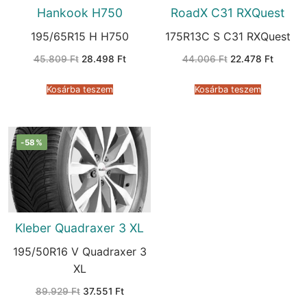
Hankook H750
RoadX C31 RXQuest
195/65R15 H H750
175R13C S C31 RXQuest
Original
Current
Original
Current
45.809
Ft
28.498
Ft
44.006
Ft
22.478
Ft
price
price
price
price
was:
is:
was:
is:
45.809 Ft.
28.498 Ft.
44.006 Ft.
22.478 
Kosárba teszem
Kosárba teszem
-58%
Kleber Quadraxer 3 XL
195/50R16 V Quadraxer 3
XL
Original
Current
89.929
Ft
37.551
Ft
price
price