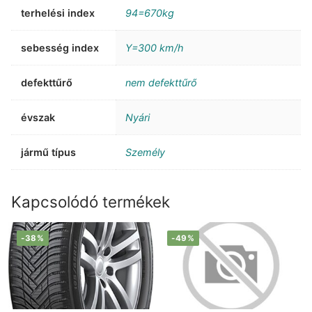
terhelési index
94=670kg
sebesség index
Y=300 km/h
defekttűrő
nem defekttűrő
évszak
Nyári
jármű típus
Személy
Kapcsolódó termékek
-38%
-49%