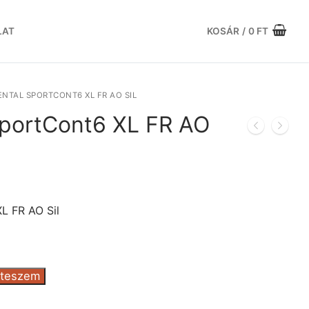
LAT
KOSÁR
/
0
FT
NTAL SPORTCONT6 XL FR AO SIL
SportCont6 XL FR AO
Current
price
is:
L FR AO Sil
.
133.086 Ft.
 teszem