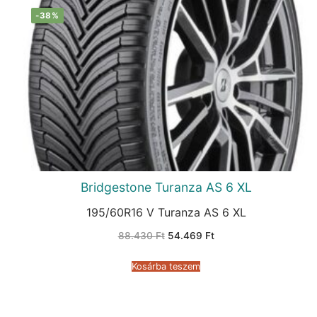
-38%
Bridgestone Turanza AS 6 XL
195/60R16 V Turanza AS 6 XL
Original
Current
88.430
Ft
54.469
Ft
price
price
was:
is:
88.430 Ft.
54.469 Ft.
Kosárba teszem