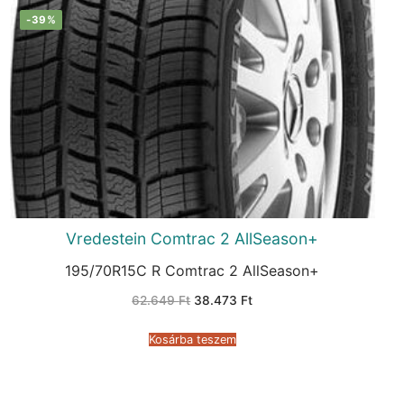
-39%
Vredestein Comtrac 2 AllSeason+
195/70R15C R Comtrac 2 AllSeason+
Original
Current
62.649
Ft
38.473
Ft
price
price
was:
is:
62.649 Ft.
38.473 Ft.
Kosárba teszem