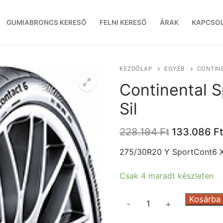
GUMIABRONCS KERESŐ
FELNI KERESŐ
ÁRAK
KAPCSO
KEZDŐLAP
EGYÉB
CONTINE
Continental 
Sil
Original
228.194
Ft
133.086
Ft
price
was:
275/30R20 Y SportCont6 X
228.194 Ft
Csak 4 maradt készleten
Continental
Kosárba
-
+
SportCont6