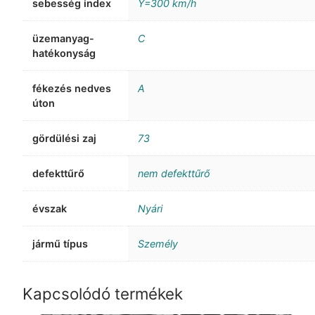
sebesség index
Y=300 km/h
üzemanyag-
C
hatékonyság
fékezés nedves
A
úton
gördülési zaj
73
defekttűrő
nem defekttűrő
évszak
Nyári
jármű típus
Személy
Kapcsolódó termékek