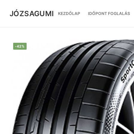
Ugrás
a
JÓZSAGUMI
KEZDŐLAP
IDŐPONT FOGLALÁS
tartalomra
-42%