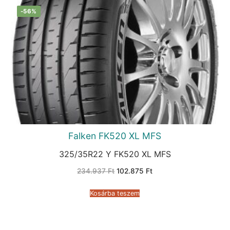
-56%
Falken FK520 XL MFS
325/35R22 Y FK520 XL MFS
Original
Current
234.937
Ft
102.875
Ft
price
price
was:
is:
234.937 Ft.
102.875 Ft.
Kosárba teszem