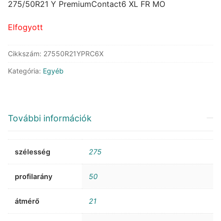
was:
is:
275/50R21 Y PremiumContact6 XL FR MO
244.793 Ft.
129.705 Ft.
Elfogyott
Cikkszám:
27550R21YPRC6X
Kategória:
Egyéb
További információk
szélesség
275
profilarány
50
átmérő
21