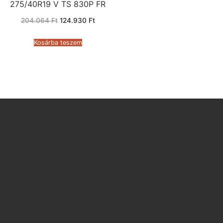
275/40R19 V TS 830P FR
Original
Current
204.064
Ft
124.930
Ft
price
price
was:
is:
204.064 Ft.
124.930 Ft.
Kosárba teszem