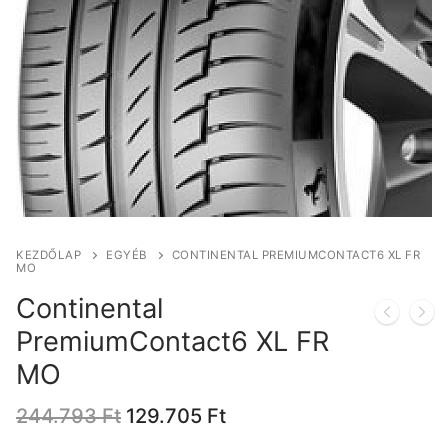
KEZDŐLAP
EGYÉB
CONTINENTAL PREMIUMCONTACT6 XL FR
MO
Continental
PremiumContact6 XL FR
MO
Original
Current
244.793
Ft
129.705
Ft
price
price