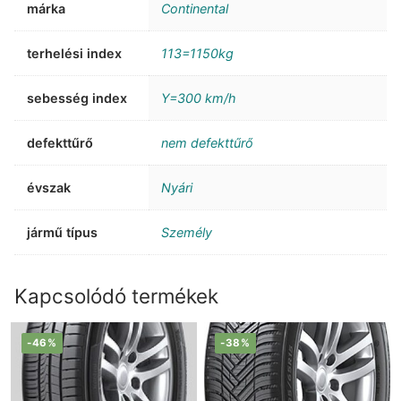
márka
Continental
terhelési index
113=1150kg
sebesség index
Y=300 km/h
defekttűrő
nem defekttűrő
évszak
Nyári
jármű típus
Személy
Kapcsolódó termékek
-46%
-38%