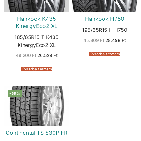
Hankook K435
Hankook H750
KinergyEco2 XL
195/65R15 H H750
185/65R15 T K435
Original
Current
45.809
Ft
28.498
Ft
price
price
KinergyEco2 XL
was:
is:
45.809 Ft.
28.498 
Kosárba teszem
Original
Current
49.200
Ft
26.529
Ft
price
price
was:
is:
49.200 Ft.
26.529 Ft.
Kosárba teszem
-39%
Continental TS 830P FR