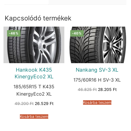
Kapcsolódó termékek
-46%
-40%
Hankook K435
Nankang SV-3 XL
KinergyEco2 XL
175/60R16 H SV-3 XL
185/65R15 T K435
Original
Current
46.825
Ft
28.205
Ft
price
price
KinergyEco2 XL
was:
is:
46.825 Ft.
28.205 
Kosárba teszem
Original
Current
49.200
Ft
26.529
Ft
price
price
was:
is:
49.200 Ft.
26.529 Ft.
Kosárba teszem