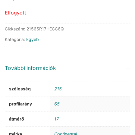
90.488 Ft.
49.052 Ft.
Elfogyott
Cikkszám:
21565R17HECC6Q
Kategória:
Egyéb
További információk
szélesség
215
profilarány
65
átmérő
17
márka
Continental