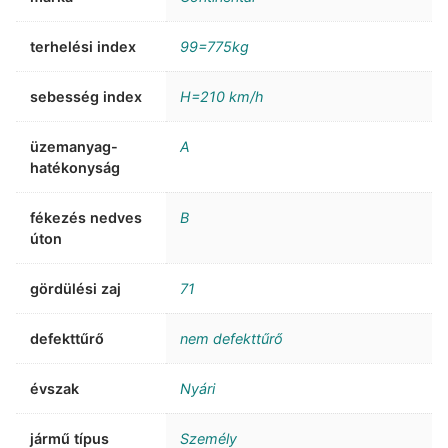
terhelési index
99=775kg
sebesség index
H=210 km/h
üzemanyag-
A
hatékonyság
fékezés nedves
B
úton
gördülési zaj
71
defekttűrő
nem defekttűrő
évszak
Nyári
jármű típus
Személy