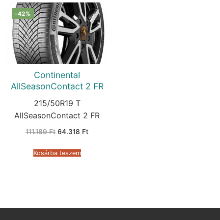
-42%
Continental
AllSeasonContact 2 FR
215/50R19 T
AllSeasonContact 2 FR
Original
Current
111.189
Ft
64.318
Ft
price
price
was:
is:
111.189 Ft.
64.318 Ft.
Kosárba teszem