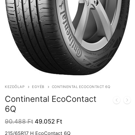
KEZDŐLAP
EGYÉB
CONTINENTAL ECOCONTACT 6Q
Continental EcoContact
6Q
Original
Current
90.488
Ft
49.052
Ft
price
price
was:
is:
215/65R17 H EcoContact 6Q