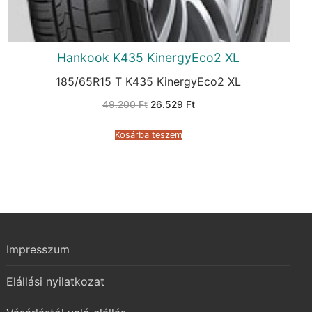
Hankook K435 KinergyEco2 XL
185/65R15 T K435 KinergyEco2 XL
Original
Current
49.200
Ft
26.529
Ft
price
price
was:
is:
49.200 Ft.
26.529 Ft.
Kosárba teszem
Impresszum
Elállási nyilatkozat