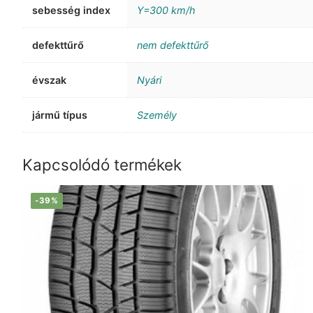
sebesség index
Y=300 km/h
defekttűrő
nem defekttűrő
évszak
Nyári
jármű típus
Személy
Kapcsolódó termékek
-39%