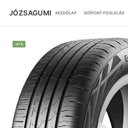
Ugrás
a
JÓZSAGUMI
KEZDŐLAP
IDŐPONT FOGLALÁS
tartalomra
-47%