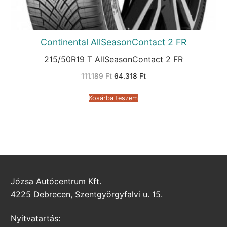
Continental AllSeasonContact 2 FR
215/50R19 T AllSeasonContact 2 FR
Original
Current
111.189
Ft
64.318
Ft
price
price
was:
is:
111.189 Ft.
64.318 Ft.
Kosárba teszem
Józsa Autócentrum Kft.
4225 Debrecen, Szentgyörgyfalvi u. 15.
Nyitvatartás: