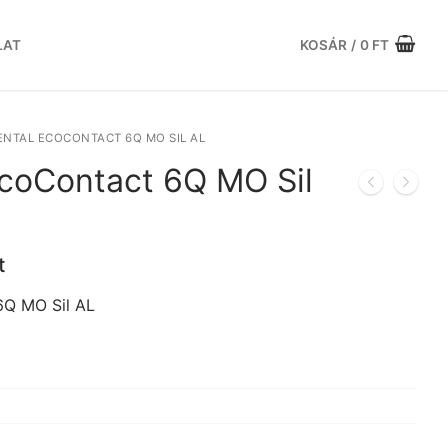
LAT
KOSÁR
/
0
FT
NTAL ECOCONTACT 6Q MO SIL AL
EcoContact 6Q MO Sil
Current
t
price
is:
Q MO Sil AL
t.
179.286 Ft.