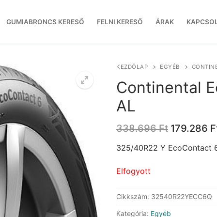
GUMIABRONCS KERESŐ
FELNI KERESŐ
ÁRAK
KAPCSO
KEZDŐLAP
EGYÉB
CONTINE
Continental 
AL
Original
338.696
Ft
179.286
F
price
was:
325/40R22 Y EcoContact 6
338.696 F
Elfogyott
Cikkszám:
32540R22YECC6Q
Kategória:
Egyéb