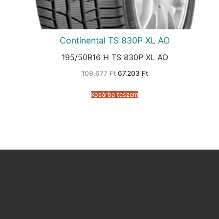
Continental TS 830P XL AO
195/50R16 H TS 830P XL AO
Original
Current
109.677
Ft
67.203
Ft
price
price
was:
is:
109.677 Ft.
67.203 Ft.
Kosárba teszem