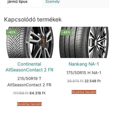
jármű típus
Személy
Kapcsolódó termékek
-42%
-42%
Continental
Nankang NA-1
AllSeasonContact 2 FR
175/50R15 H NA-1
215/50R19 T
Original
Current
38.875
Ft
22.548
Ft
price
price
AllSeasonContact 2 FR
was:
is:
38.875 Ft.
22.548 
Kosárba teszem
Original
Current
111.189
Ft
64.318
Ft
price
price
was:
is:
111.189 Ft.
64.318 Ft.
Kosárba teszem