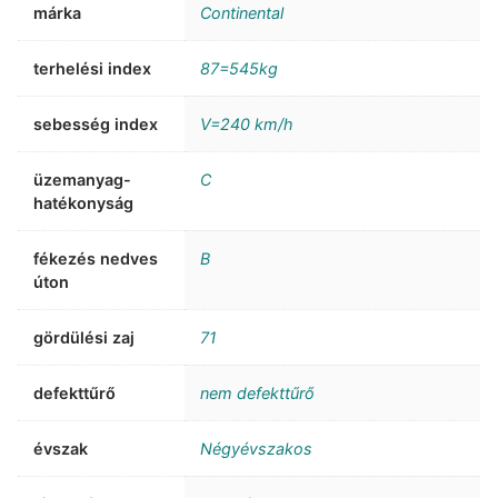
márka
Continental
terhelési index
87=545kg
sebesség index
V=240 km/h
üzemanyag-
C
hatékonyság
fékezés nedves
B
úton
gördülési zaj
71
defekttűrő
nem defekttűrő
évszak
Négyévszakos