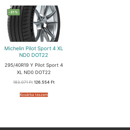
-31%
Michelin Pilot Sport 4 XL
ND0 DOT22
295/40R19 Y Pilot Sport 4
XL ND0 DOT22
Original
Current
183.071
Ft
126.554
Ft
price
price
was:
is:
183.071 Ft.
126.554 Ft.
Kosárba teszem