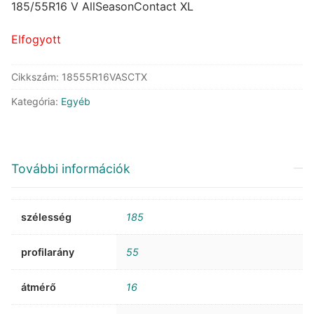
was:
is:
185/55R16 V AllSeasonContact XL
100.609 Ft.
66.751 Ft.
Elfogyott
Cikkszám:
18555R16VASCTX
Kategória:
Egyéb
További információk
szélesség
185
profilarány
55
átmérő
16