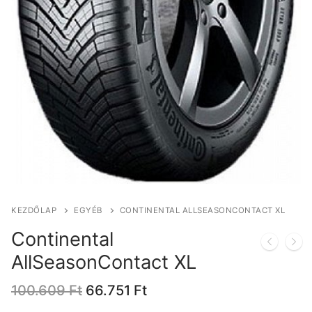
KEZDŐLAP
EGYÉB
CONTINENTAL ALLSEASONCONTACT XL
Continental
AllSeasonContact XL
Original
Current
100.609
Ft
66.751
Ft
price
price