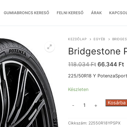
GUMIABRONCS KERESŐ
FELNI KERESŐ
ÁRAK
KAPCSO
KEZDŐLAP
EGYÉB
BRIDGE
Bridgestone 
Original
C
118.034
Ft
66.344
Ft
price
p
was:
i
225/50R18 Y PotenzaSport
118.034 Ft.
6
Készleten
Bridgestone
Kosárba
-
+
PotenzaSport
XL
Cikkszám:
22550R18YPSPX
mennyiség