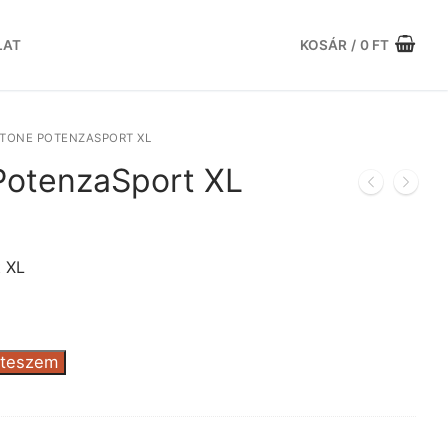
LAT
KOSÁR
/
0
FT
STONE POTENZASPORT XL
PotenzaSport XL
urrent
rice
s:
 XL
6.344 Ft.
 teszem