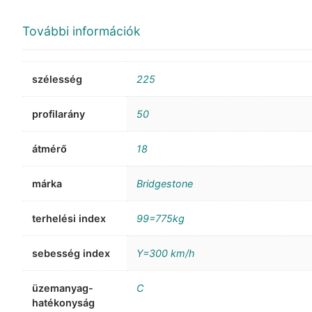
További információk
szélesség
225
profilarány
50
átmérő
18
márka
Bridgestone
terhelési index
99=775kg
sebesség index
Y=300 km/h
üzemanyag-
C
hatékonyság