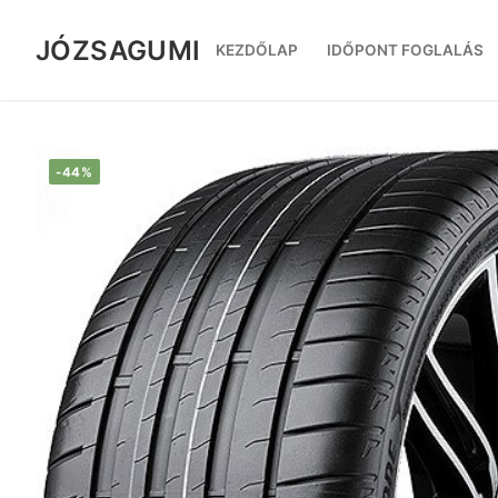
Ugrás
a
JÓZSAGUMI
KEZDŐLAP
IDŐPONT FOGLALÁS
tartalomra
-44%