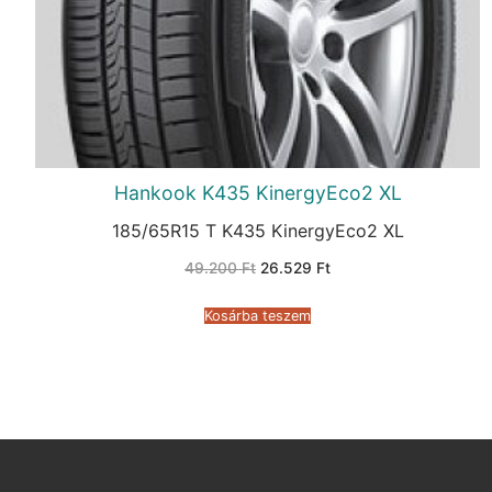
Hankook K435 KinergyEco2 XL
185/65R15 T K435 KinergyEco2 XL
Original
Current
49.200
Ft
26.529
Ft
price
price
was:
is:
49.200 Ft.
26.529 Ft.
Kosárba teszem