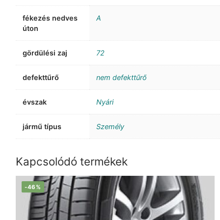
fékezés nedves
A
úton
gördülési zaj
72
defekttűrő
nem defekttűrő
évszak
Nyári
jármű típus
Személy
Kapcsolódó termékek
-46%