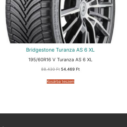
Bridgestone Turanza AS 6 XL
195/60R16 V Turanza AS 6 XL
Original
Current
88.430
Ft
54.469
Ft
price
price
was:
is:
88.430 Ft.
54.469 Ft.
Kosárba teszem