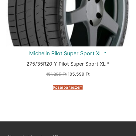
Michelin Pilot Super Sport XL *
275/35R20 Y Pilot Super Sport XL *
Original
Current
151.295
Ft
105.599
Ft
price
price
was:
is:
151.295 Ft.
105.599 Ft.
Kosárba teszem