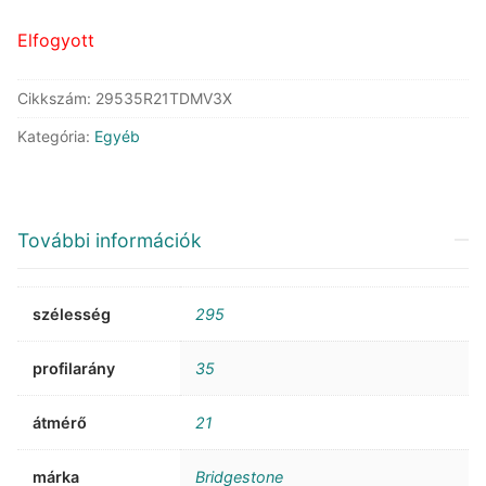
240.703 Ft.
135.034 Ft.
Elfogyott
Cikkszám:
29535R21TDMV3X
Kategória:
Egyéb
További információk
szélesség
295
profilarány
35
átmérő
21
márka
Bridgestone