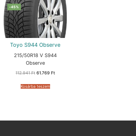
-45%
Toyo S944 Observe
215/50R18 V S944
Observe
Original
Current
112.941
Ft
61.769
Ft
price
price
was:
is:
112.941 Ft.
61.769 Ft.
Kosárba teszem