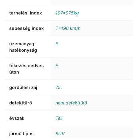
terhelési index
107=975kg
sebesség index
T=190 km/h
üzemanyag-
E
hatékonyság
fékezés nedves
E
úton
gördülési zaj
75
defekttűrő
nem defekttűrő
évszak
Téli
jármű típus
SUV