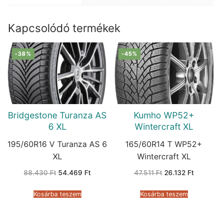
Kapcsolódó termékek
-38%
-45%
Bridgestone Turanza AS
Kumho WP52+
6 XL
Wintercraft XL
195/60R16 V Turanza AS 6
165/60R14 T WP52+
XL
Wintercraft XL
Original
Current
Original
Current
88.430
Ft
54.469
Ft
47.511
Ft
26.132
Ft
price
price
price
price
was:
is:
was:
is:
88.430 Ft.
54.469 Ft.
47.511 Ft.
26.132 F
Kosárba teszem
Kosárba teszem