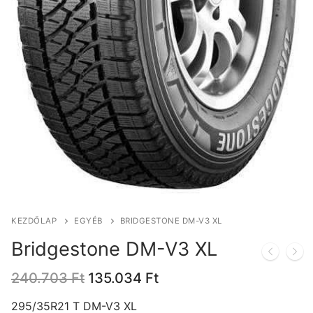
KEZDŐLAP
EGYÉB
BRIDGESTONE DM-V3 XL
Bridgestone DM-V3 XL
Original
Current
240.703
Ft
135.034
Ft
price
price
was:
is:
295/35R21 T DM-V3 XL